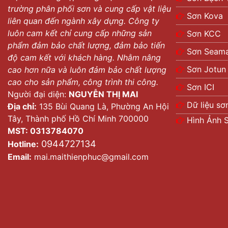
trường phân phối sơn và cung cấp vật liệu
Sơn Kova
liên quan đến ngành xây dựng. Công ty
luôn cam kết chỉ cung cấp những sản
Sơn KCC
phẩm đảm bảo chất lượng, đảm bảo tiến
Sơn Seama
độ cam kết với khách hàng. Nhằm nâng
Sơn Jotun
cao hơn nữa và luôn đảm bảo chất lượng
cao cho sản phẩm, công trình thi công.
Sơn ICI
Người đại diện:
NGUYỄN THỊ MAI
Dữ liệu sơ
Địa chỉ:
135 Bùi Quang Là, Phường An Hội
Tây, Thành phố Hồ Chí Minh 700000
Hình Ảnh 
MST: 0313784070
0944727134
Hotline:
Email:
mai.maithienphuc@gmail.com