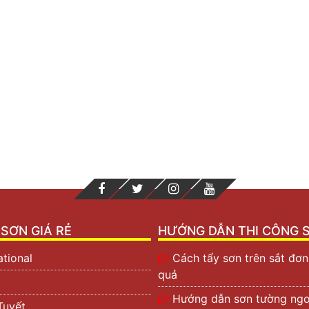
SƠN GIÁ RẺ
HƯỚNG DẪN THI CÔNG 
ational
Cách tẩy sơn trên sắt đơn
quả
Hướng dẫn sơn tường ngoà
Tuyết