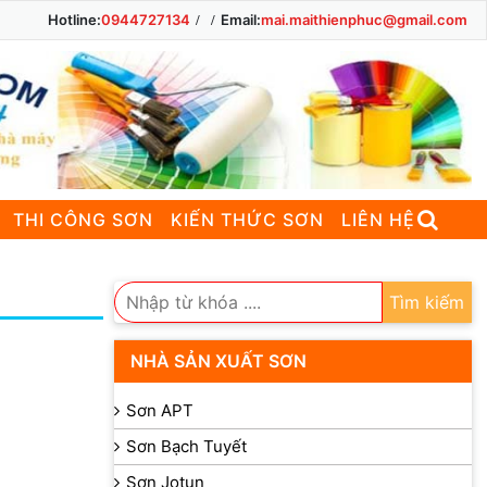
Hotline:
0944727134
Email:
mai.maithienphuc@gmail.com
THI CÔNG SƠN
KIẾN THỨC SƠN
LIÊN HỆ
Tìm kiếm
NHÀ SẢN XUẤT SƠN
Sơn APT
Sơn Bạch Tuyết
Sơn Jotun