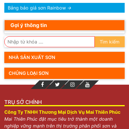
Bảng báo giá sơn Rainbow
→
Gợi ý thông tin
Tìm kiếm
NHÀ SẢN XUẤT SƠN
CHỦNG LOẠI SƠN
TRỤ SỞ CHÍNH
Công Ty TNHH Thương Mại Dịch Vụ Mai Thiên Phúc
Mai Thiên Phúc đặt mục tiêu trở thành một doanh
nghiệp vững mạnh trên thị trường phân phối sơn và