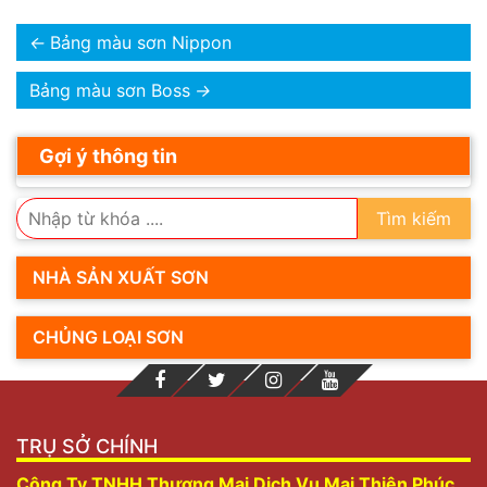
←
Bảng màu sơn Nippon
Bảng màu sơn Boss
→
Gợi ý thông tin
Tìm kiếm
NHÀ SẢN XUẤT SƠN
CHỦNG LOẠI SƠN
TRỤ SỞ CHÍNH
Công Ty TNHH Thương Mại Dịch Vụ Mai Thiên Phúc