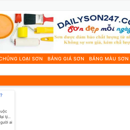
CHỦNG LOẠI SƠN
BẢNG GIÁ SƠN
BẢNG MÀU SƠN
o?
huộc
ại lý…
gười ai