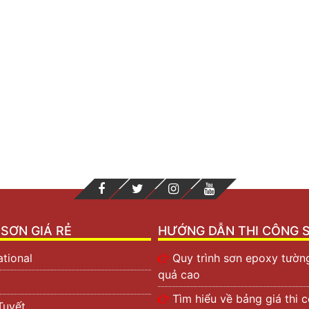
SƠN GIÁ RẺ
HƯỚNG DẪN THI CÔNG 
ational
Quy trình sơn epoxy tường
quả cao
Tìm hiểu về bảng giá thi 
Tuyết