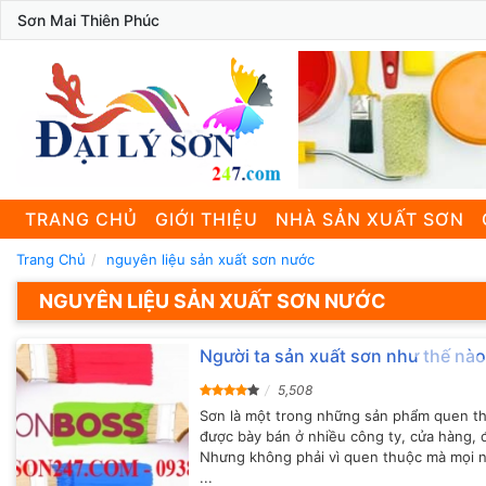
Sơn Mai Thiên Phúc
TRANG CHỦ
GIỚI THIỆU
NHÀ SẢN XUẤT SƠN
Trang Chủ
nguyên liệu sản xuất sơn nước
NGUYÊN LIỆU SẢN XUẤT SƠN NƯỚC
Người ta sản xuất sơn như thế nà
5,508
Sơn là một trong những sản phẩm quen t
được bày bán ở nhiều công ty, cửa hàng, đ
Nhưng không phải vì quen thuộc mà mọi n
...