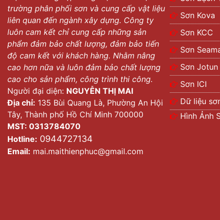
trường phân phối sơn và cung cấp vật liệu
Sơn Kova
liên quan đến ngành xây dựng. Công ty
luôn cam kết chỉ cung cấp những sản
Sơn KCC
phẩm đảm bảo chất lượng, đảm bảo tiến
Sơn Seama
độ cam kết với khách hàng. Nhằm nâng
Sơn Jotun
cao hơn nữa và luôn đảm bảo chất lượng
cao cho sản phẩm, công trình thi công.
Sơn ICI
Người đại diện:
NGUYỄN THỊ MAI
Dữ liệu sơ
Địa chỉ:
135 Bùi Quang Là, Phường An Hội
Tây, Thành phố Hồ Chí Minh 700000
Hình Ảnh 
MST: 0313784070
0944727134
Hotline:
Email:
mai.maithienphuc@gmail.com