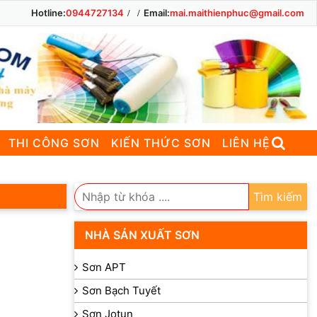
Hotline:
0944727134
Email:
mai.maithienphuc@gmail.com
THI CÔNG SƠN
KIẾN THỨC SƠN
LIÊN HỆ
Tìm kiếm
NHÀ SẢN XUẤT SƠN
Sơn APT
Sơn Bạch Tuyết
Sơn Jotun