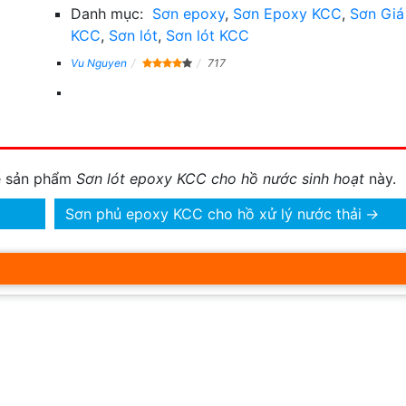
Danh mục:
Sơn epoxy
,
Sơn Epoxy KCC
,
Sơn Giá
KCC
,
Sơn lót
,
Sơn lót KCC
Vu Nguyen
717
về sản phẩm
Sơn lót epoxy KCC cho hồ nước sinh hoạt
này.
Sơn phủ epoxy KCC cho hồ xử lý nước thải
→