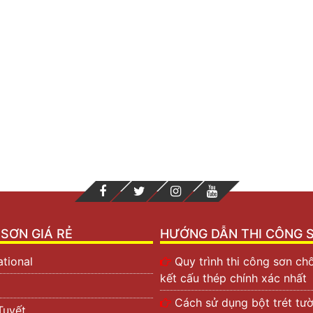
SƠN GIÁ RẺ
HƯỚNG DẪN THI CÔNG 
ational
Quy trình thi công sơn c
kết cấu thép chính xác nhất
Cách sử dụng bột trét tư
Tuyết