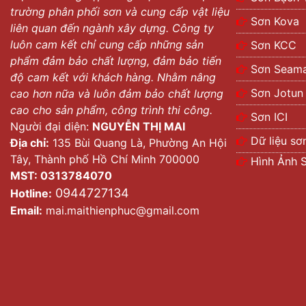
trường phân phối sơn và cung cấp vật liệu
Sơn Kova
liên quan đến ngành xây dựng. Công ty
luôn cam kết chỉ cung cấp những sản
Sơn KCC
phẩm đảm bảo chất lượng, đảm bảo tiến
Sơn Seama
độ cam kết với khách hàng. Nhằm nâng
Sơn Jotun
cao hơn nữa và luôn đảm bảo chất lượng
cao cho sản phẩm, công trình thi công.
Sơn ICI
Người đại diện:
NGUYỄN THỊ MAI
Dữ liệu sơ
Địa chỉ:
135 Bùi Quang Là, Phường An Hội
Tây, Thành phố Hồ Chí Minh 700000
Hình Ảnh 
MST: 0313784070
0944727134
Hotline:
Email:
mai.maithienphuc@gmail.com