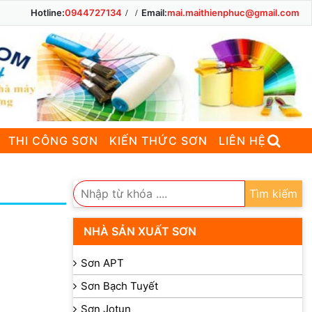
Hotline:
0944727134
Email:
mai.maithienphuc@gmail.com
THI CÔNG SƠN
KIẾN THỨC SƠN
LIÊN HỆ
Tìm kiếm
NHÀ SẢN XUẤT SƠN
Sơn APT
Sơn Bạch Tuyết
Sơn Jotun