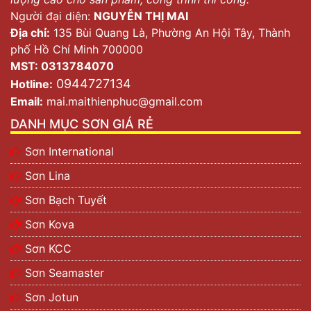
Người đại diện:
NGUYỄN THỊ MAI
Địa chỉ:
135 Bùi Quang Là, Phường An Hội Tây, Thành
phố Hồ Chí Minh 700000
MST: 0313784070
0944727134
Hotline:
Email:
mai.maithienphuc@gmail.com
DANH MỤC SƠN GIÁ RẺ
Sơn International
Sơn Lina
Sơn Bạch Tuyết
Sơn Kova
Sơn KCC
Sơn Seamaster
Sơn Jotun