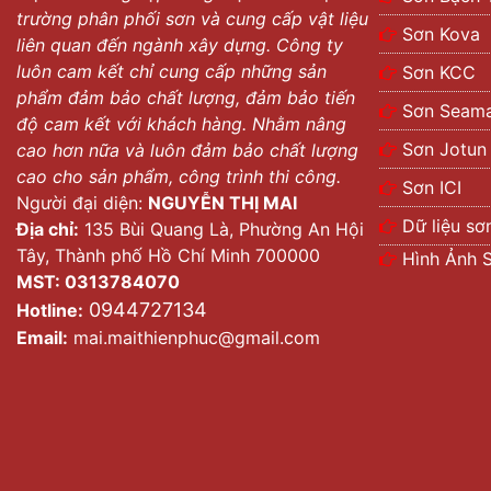
trường phân phối sơn và cung cấp vật liệu
Sơn Kova
liên quan đến ngành xây dựng. Công ty
luôn cam kết chỉ cung cấp những sản
Sơn KCC
phẩm đảm bảo chất lượng, đảm bảo tiến
Sơn Seama
độ cam kết với khách hàng. Nhằm nâng
Sơn Jotun
cao hơn nữa và luôn đảm bảo chất lượng
cao cho sản phẩm, công trình thi công.
Sơn ICI
Người đại diện:
NGUYỄN THỊ MAI
Dữ liệu sơ
Địa chỉ:
135 Bùi Quang Là, Phường An Hội
Tây, Thành phố Hồ Chí Minh 700000
Hình Ảnh 
MST: 0313784070
0944727134
Hotline:
Email:
mai.maithienphuc@gmail.com