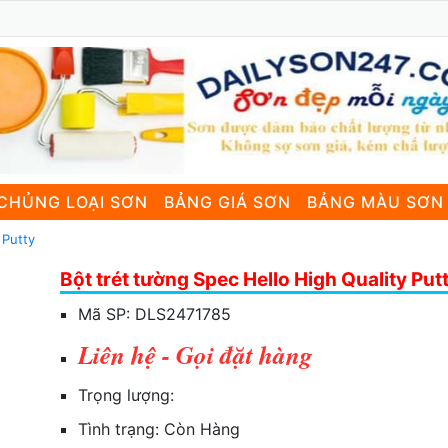
CHỦNG LOẠI SƠN
BẢNG GIÁ SƠN
BẢNG MÀU SƠN
 Putty
Bột trét tường Spec Hello High Quality Put
Mã SP:
DLS2471785
Liên hệ - Gọi đặt hàng
Trọng lượng:
Tình trạng:
Còn Hàng