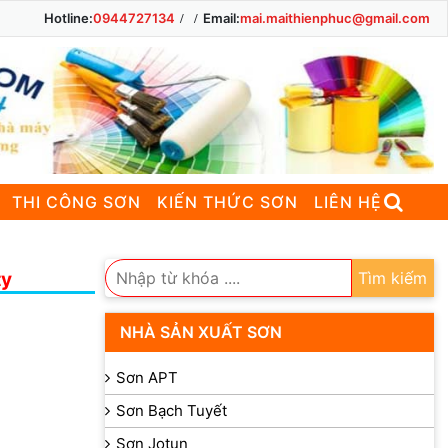
Hotline:
0944727134
Email:
mai.maithienphuc@gmail.com
THI CÔNG SƠN
KIẾN THỨC SƠN
LIÊN HỆ
ty
Tìm kiếm
NHÀ SẢN XUẤT SƠN
Sơn APT
Sơn Bạch Tuyết
Sơn Jotun