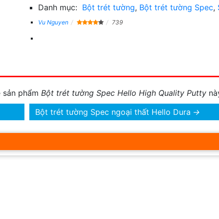
Danh mục:
Bột trét tường
,
Bột trét tường Spec
,
Vu Nguyen
739
về sản phẩm
Bột trét tường Spec Hello High Quality Putty
nà
Bột trét tường Spec ngoại thất Hello Dura
→