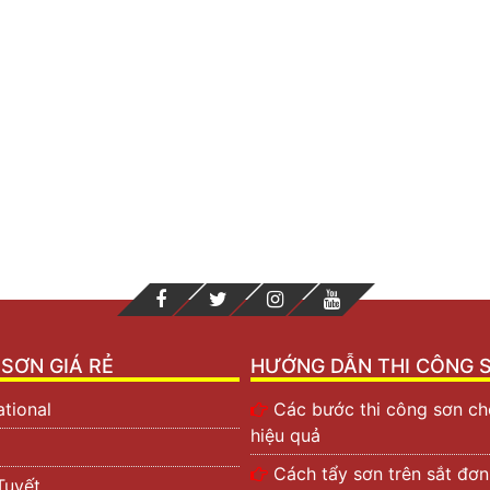
SƠN GIÁ RẺ
HƯỚNG DẪN THI CÔNG 
ational
Các bước thi công sơn c
hiệu quả
Cách tẩy sơn trên sắt đơn
Tuyết