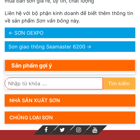
mua bán sơn giá rẽ, úy tín, chất lượng
Liên hệ với bộ phận kinh doanh để biết thêm thông tin
về sản phẩm
Sơn vân bông
này.
←
SƠN OEXPO
Sơn giao thông Seamaster 6200
→
Sản phẩm gợi ý
Tìm kiếm
NHÀ SẢN XUẤT SƠN
CHỦNG LOẠI SƠN