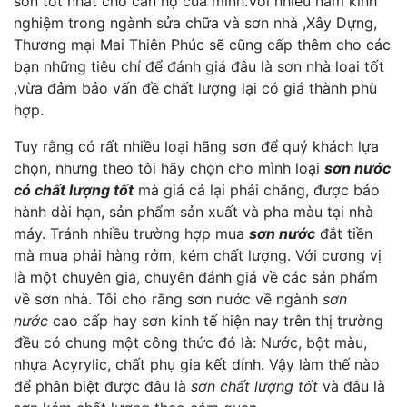
sơn tốt nhất cho căn hộ của minh.Với nhiều năm kinh
nghiệm trong ngành sửa chữa và sơn nhà ,Xây Dựng,
Thương mại Mai Thiên Phúc sẽ cũng cấp thêm cho các
bạn những tiêu chí để đánh giá đâu là sơn nhà loại tốt
,vừa đảm bảo vấn đề chất lượng lại có giá thành phù
hợp.
Tuy rằng có rất nhiều loại hãng sơn để quý khách lựa
chọn, nhưng theo tôi hãy chọn cho mình loại
sơn nước
có chất lượng tốt
mà giá cả lại phải chăng, được bảo
hành dài hạn, sản phẩm sản xuất và pha màu tại nhà
máy. Tránh nhiều trường hợp mua
sơn nước
đắt tiền
mà mua phải hàng rởm, kém chất lượng. Với cương vị
là một chuyên gia, chuyên đánh giá về các sản phẩm
về sơn nhà. Tôi cho rằng sơn nước về ngành
sơn
nước
cao cấp hay sơn kinh tế hiện nay trên thị trường
đều có chung một công thức đó là: Nước, bột màu,
nhựa Acyrylic, chất phụ gia kết dính. Vậy làm thế nào
để phân biệt được đâu là
sơn chất lượng tốt
và đâu là