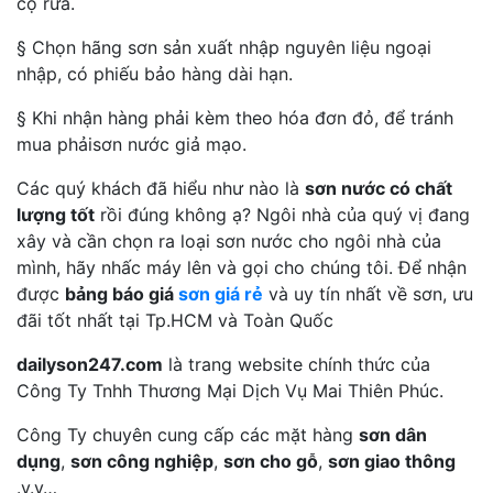
cọ rửa.
§ Chọn hãng sơn sản xuất nhập nguyên liệu ngoại
nhập, có phiếu bảo hàng dài hạn.
§ Khi nhận hàng phải kèm theo hóa đơn đỏ, để tránh
mua phảisơn nước giả mạo.
Các quý khách đã hiểu như nào là
sơn nước có chất
lượng tốt
rồi đúng không ạ? Ngôi nhà của quý vị đang
xây và cần chọn ra loại sơn nước cho ngôi nhà của
mình, hãy nhấc máy lên và gọi cho chúng tôi. Để nhận
được
bảng báo giá
sơn giá rẻ
và uy tín nhất về sơn, ưu
đãi tốt nhất tại Tp.HCM và Toàn Quốc
dailyson247.com
là trang website chính thức của
Công Ty Tnhh Thương Mại Dịch Vụ Mai Thiên Phúc.
Công Ty chuyên cung cấp các mặt hàng
sơn dân
dụng
,
sơn công nghiệp
,
sơn cho gỗ
,
sơn giao thông
.v.v…