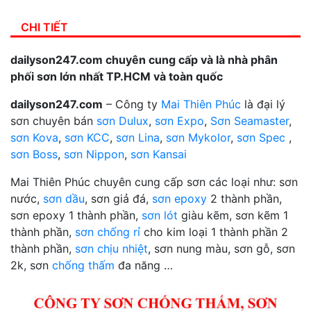
CHI TIẾT
dailyson247.com chuyên cung cấp và là nhà phân
phối sơn lớn nhất TP.HCM và toàn quốc
dailyson247.com
– Công ty
Mai Thiên Phúc
là đại lý
sơn chuyên bán
sơn Dulux
,
sơn Expo
,
Sơn Seamaster
,
sơn Kova
,
sơn KCC
,
sơn Lina
,
sơn Mykolor
,
sơn Spec
,
sơn Boss
,
sơn Nippon
,
sơn Kansai
Mai Thiên Phúc chuyên cung cấp sơn các loại như: sơn
nước,
sơn dầu
, sơn giả đá,
sơn epoxy
2 thành phần,
sơn epoxy 1 thành phần,
sơn lót
giàu kẽm, sơn kẽm 1
thành phần,
sơn chống rỉ
cho kim loại 1 thành phần 2
thành phần,
sơn chịu nhiệt
, sơn nung màu, sơn gỗ, sơn
2k, sơn
chống thấm
đa năng …