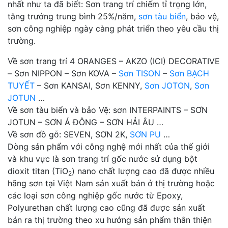
nhất như ta đã biết: Sơn trang trí chiếm tỉ trọng lớn,
tăng trưởng trung bình 25%/năm,
sơn tàu biển
, bảo vệ,
sơn công nghiệp ngày càng phát triển theo yêu cầu thị
trường.
Về sơn trang trí 4 ORANGES – AKZO (ICI) DECORATIVE
– Sơn NIPPON – Sơn KOVA –
Sơn TISON
–
Sơn BẠCH
TUYẾT
– Sơn KANSAI, Sơn KENNY,
Sơn JOTON
,
Sơn
JOTUN
…
Về sơn tàu biển và bảo Vệ: sơn INTERPAINTS – SƠN
JOTUN – SƠN Á ĐÔNG – SƠN HẢI ÂU …
Về sơn đồ gỗ: SEVEN, SƠN 2K,
SƠN PU
…
Dòng sản phẩm với công nghệ mới nhất của thế giới
và khu vực là sơn trang trí gốc nước sử dụng bột
dioxit titan (TiO
) nano chất lượng cao đã được nhiều
2
hãng sơn tại Việt Nam sản xuất bán ở thị trường hoặc
các loại sơn công nghiệp gốc nước từ Epoxy,
Polyurethan chất lượng cao cũng đã được sản xuất
bán ra thị trường theo xu hướng sản phẩm thân thiện