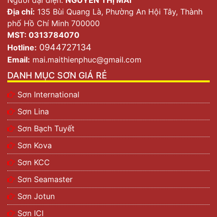
Địa chỉ:
135 Bùi Quang Là, Phường An Hội Tây, Thành
phố Hồ Chí Minh 700000
MST: 0313784070
0944727134
Hotline:
Email:
mai.maithienphuc@gmail.com
DANH MỤC SƠN GIÁ RẺ
Sơn International
Sơn Lina
Sơn Bạch Tuyết
Sơn Kova
Sơn KCC
Sơn Seamaster
Sơn Jotun
Sơn ICI