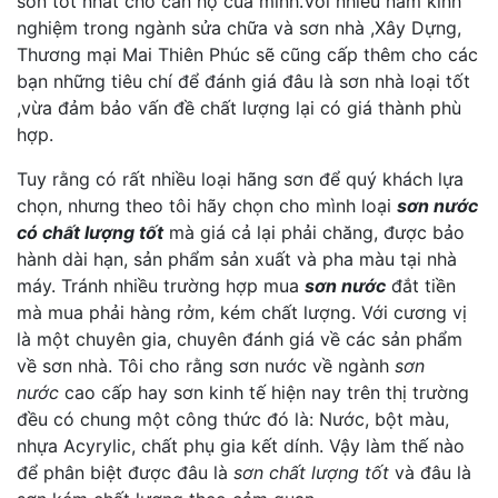
sơn tốt nhất cho căn hộ của minh.Với nhiều năm kinh
nghiệm trong ngành sửa chữa và sơn nhà ,Xây Dựng,
Thương mại Mai Thiên Phúc sẽ cũng cấp thêm cho các
bạn những tiêu chí để đánh giá đâu là sơn nhà loại tốt
,vừa đảm bảo vấn đề chất lượng lại có giá thành phù
hợp.
Tuy rằng có rất nhiều loại hãng sơn để quý khách lựa
chọn, nhưng theo tôi hãy chọn cho mình loại
sơn nước
có chất lượng tốt
mà giá cả lại phải chăng, được bảo
hành dài hạn, sản phẩm sản xuất và pha màu tại nhà
máy. Tránh nhiều trường hợp mua
sơn nước
đắt tiền
mà mua phải hàng rởm, kém chất lượng. Với cương vị
là một chuyên gia, chuyên đánh giá về các sản phẩm
về sơn nhà. Tôi cho rằng sơn nước về ngành
sơn
nước
cao cấp hay sơn kinh tế hiện nay trên thị trường
đều có chung một công thức đó là: Nước, bột màu,
nhựa Acyrylic, chất phụ gia kết dính. Vậy làm thế nào
để phân biệt được đâu là
sơn chất lượng tốt
và đâu là