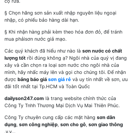
cọ rửa.
§ Chọn hãng sơn sản xuất nhập nguyên liệu ngoại
nhập, có phiếu bảo hàng dài hạn.
§ Khi nhận hàng phải kèm theo hóa đơn đỏ, để tránh
mua phảisơn nước giả mạo.
Các quý khách đã hiểu như nào là
sơn nước có chất
lượng tốt
rồi đúng không ạ? Ngôi nhà của quý vị đang
xây và cần chọn ra loại sơn nước cho ngôi nhà của
mình, hãy nhấc máy lên và gọi cho chúng tôi. Để nhận
được
bảng báo giá
sơn giá rẻ
và uy tín nhất về sơn, ưu
đãi tốt nhất tại Tp.HCM và Toàn Quốc
dailyson247.com
là trang website chính thức của
Công Ty Tnhh Thương Mại Dịch Vụ Mai Thiên Phúc.
Công Ty chuyên cung cấp các mặt hàng
sơn dân
dụng
,
sơn công nghiệp
,
sơn cho gỗ
,
sơn giao thông
.v.v…