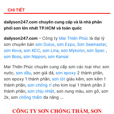
CHI TIẾT
dailyson247.com chuyên cung cấp và là nhà phân
phối sơn lớn nhất TP.HCM và toàn quốc
dailyson247.com
– Công ty
Mai Thiên Phúc
là đại lý
sơn chuyên bán
sơn Dulux
,
sơn Expo
,
Sơn Seamaster
,
sơn Kova
,
sơn KCC
,
sơn Lina
,
sơn Mykolor
,
sơn Spec
,
sơn Boss
,
sơn Nippon
,
sơn Kansai
Mai Thiên Phúc chuyên cung cấp sơn các loại như: sơn
nước,
sơn dầu
, sơn giả đá,
sơn epoxy
2 thành phần,
sơn epoxy 1 thành phần,
sơn lót
giàu kẽm, sơn kẽm 1
thành phần,
sơn chống rỉ
cho kim loại 1 thành phần 2
thành phần,
sơn chịu nhiệt
, sơn nung màu, sơn gỗ, sơn
2k, sơn
chống thấm
đa năng …