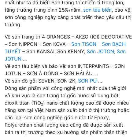
nhất như ta đã biết: Sơn trang trí chiếm tỉ trọng lớn,
tăng trưởng trung bình 25%/năm,
sơn tàu biển
, bảo vệ,
sơn công nghiệp ngày càng phát triển theo yêu cầu thị
trường.
Về sơn trang trí 4 ORANGES – AKZO (ICI) DECORATIVE
– Sơn NIPPON – Sơn KOVA –
Sơn TISON
–
Sơn BẠCH
TUYẾT
– Sơn KANSAI, Sơn KENNY,
Sơn JOTON
,
Sơn
JOTUN
…
Về sơn tàu biển và bảo Vệ: sơn INTERPAINTS – SƠN
JOTUN – SƠN Á ĐÔNG – SƠN HẢI ÂU …
Về sơn đồ gỗ: SEVEN, SƠN 2K,
SƠN PU
…
Dòng sản phẩm với công nghệ mới nhất của thế giới
và khu vực là sơn trang trí gốc nước sử dụng bột
dioxit titan (TiO
) nano chất lượng cao đã được nhiều
2
hãng sơn tại Việt Nam sản xuất bán ở thị trường hoặc
các loại sơn công nghiệp gốc nước từ Epoxy,
Polyurethan chất lượng cao cũng đã được sản xuất
bán ra thị trường theo xu hướng sản phẩm thân thiện