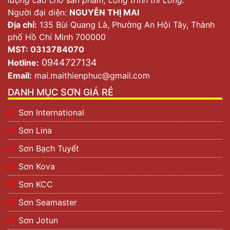
Người đại diện:
NGUYỄN THỊ MAI
Địa chỉ:
135 Bùi Quang Là, Phường An Hội Tây, Thành
phố Hồ Chí Minh 700000
MST: 0313784070
0944727134
Hotline:
Email:
mai.maithienphuc@gmail.com
DANH MỤC SƠN GIÁ RẺ
Sơn International
Sơn Lina
Sơn Bạch Tuyết
Sơn Kova
Sơn KCC
Sơn Seamaster
Sơn Jotun