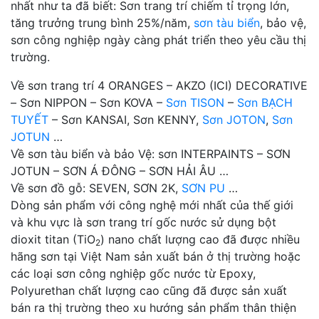
nhất như ta đã biết: Sơn trang trí chiếm tỉ trọng lớn,
tăng trưởng trung bình 25%/năm,
sơn tàu biển
, bảo vệ,
sơn công nghiệp ngày càng phát triển theo yêu cầu thị
trường.
Về sơn trang trí 4 ORANGES – AKZO (ICI) DECORATIVE
– Sơn NIPPON – Sơn KOVA –
Sơn TISON
–
Sơn BẠCH
TUYẾT
– Sơn KANSAI, Sơn KENNY,
Sơn JOTON
,
Sơn
JOTUN
…
Về sơn tàu biển và bảo Vệ: sơn INTERPAINTS – SƠN
JOTUN – SƠN Á ĐÔNG – SƠN HẢI ÂU …
Về sơn đồ gỗ: SEVEN, SƠN 2K,
SƠN PU
…
Dòng sản phẩm với công nghệ mới nhất của thế giới
và khu vực là sơn trang trí gốc nước sử dụng bột
dioxit titan (TiO
) nano chất lượng cao đã được nhiều
2
hãng sơn tại Việt Nam sản xuất bán ở thị trường hoặc
các loại sơn công nghiệp gốc nước từ Epoxy,
Polyurethan chất lượng cao cũng đã được sản xuất
bán ra thị trường theo xu hướng sản phẩm thân thiện