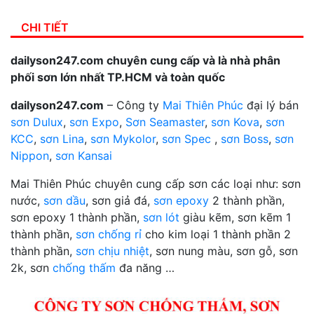
CHI TIẾT
dailyson247.com chuyên cung cấp và là nhà phân
phối sơn lớn nhất TP.HCM và toàn quốc
dailyson247.com
– Công ty
Mai Thiên Phúc
đại lý bán
sơn Dulux
,
sơn Expo
,
Sơn Seamaster
,
sơn Kova
,
sơn
KCC
,
sơn Lina
,
sơn Mykolor
,
sơn Spec
,
sơn Boss
,
sơn
Nippon
,
sơn Kansai
Mai Thiên Phúc chuyên cung cấp sơn các loại như: sơn
nước,
sơn dầu
, sơn giả đá,
sơn epoxy
2 thành phần,
sơn epoxy 1 thành phần,
sơn lót
giàu kẽm, sơn kẽm 1
thành phần,
sơn chống rỉ
cho kim loại 1 thành phần 2
thành phần,
sơn chịu nhiệt
, sơn nung màu, sơn gỗ, sơn
2k, sơn
chống thấm
đa năng …