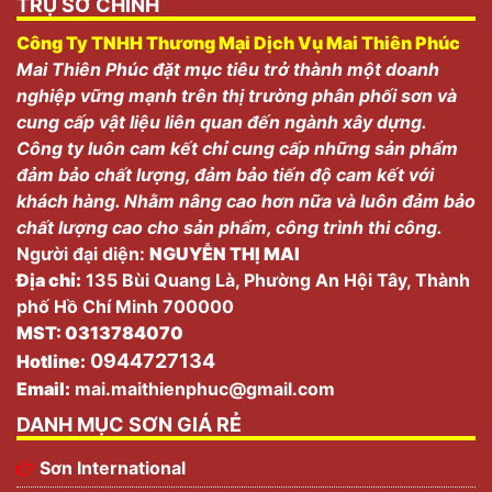
TRỤ SỞ CHÍNH
Công Ty TNHH Thương Mại Dịch Vụ Mai Thiên Phúc
Mai Thiên Phúc đặt mục tiêu trở thành một doanh
nghiệp vững mạnh trên thị trường phân phối sơn và
cung cấp vật liệu liên quan đến ngành xây dựng.
Công ty luôn cam kết chỉ cung cấp những sản phẩm
đảm bảo chất lượng, đảm bảo tiến độ cam kết với
khách hàng. Nhằm nâng cao hơn nữa và luôn đảm bảo
chất lượng cao cho sản phẩm, công trình thi công.
Người đại diện:
NGUYỄN THỊ MAI
Địa chỉ:
135 Bùi Quang Là, Phường An Hội Tây, Thành
phố Hồ Chí Minh 700000
MST: 0313784070
0944727134
Hotline:
Email:
mai.maithienphuc@gmail.com
DANH MỤC SƠN GIÁ RẺ
Sơn International