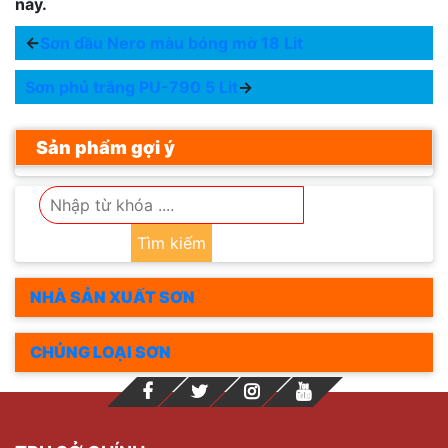
này.
←
Sơn dầu Nero màu bóng mờ 18 Lit
Sơn phủ trắng PU-790 5 Lit
→
Sản phẩm gợi ý
Tìm kiếm
NHÀ SẢN XUẤT SƠN
CHỦNG LOẠI SƠN