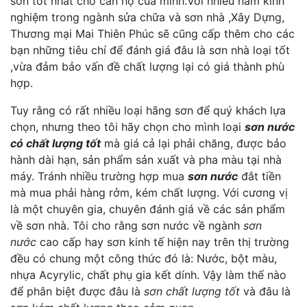
sơn tốt nhất cho căn hộ của minh.Với nhiều năm kinh
nghiệm trong ngành sửa chữa và sơn nhà ,Xây Dựng,
Thương mại Mai Thiên Phúc sẽ cũng cấp thêm cho các
bạn những tiêu chí để đánh giá đâu là sơn nhà loại tốt
,vừa đảm bảo vấn đề chất lượng lại có giá thành phù
hợp.
Tuy rằng có rất nhiều loại hãng sơn để quý khách lựa
chọn, nhưng theo tôi hãy chọn cho mình loại
sơn nước
có chất lượng tốt
mà giá cả lại phải chăng, được bảo
hành dài hạn, sản phẩm sản xuất và pha màu tại nhà
máy. Tránh nhiều trường hợp mua
sơn nước
đắt tiền
mà mua phải hàng rởm, kém chất lượng. Với cương vị
là một chuyên gia, chuyên đánh giá về các sản phẩm
về sơn nhà. Tôi cho rằng sơn nước về ngành
sơn
nước
cao cấp hay sơn kinh tế hiện nay trên thị trường
đều có chung một công thức đó là: Nước, bột màu,
nhựa Acyrylic, chất phụ gia kết dính. Vậy làm thế nào
để phân biệt được đâu là
sơn chất lượng tốt
và đâu là