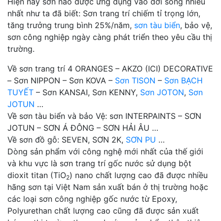
Hiện nay sơn nào được ứng dụng vào đời sống nhiều
nhất như ta đã biết: Sơn trang trí chiếm tỉ trọng lớn,
tăng trưởng trung bình 25%/năm,
sơn tàu biển
, bảo vệ,
sơn công nghiệp ngày càng phát triển theo yêu cầu thị
trường.
Về sơn trang trí 4 ORANGES – AKZO (ICI) DECORATIVE
– Sơn NIPPON – Sơn KOVA –
Sơn TISON
–
Sơn BẠCH
TUYẾT
– Sơn KANSAI, Sơn KENNY,
Sơn JOTON
,
Sơn
JOTUN
…
Về sơn tàu biển và bảo Vệ: sơn INTERPAINTS – SƠN
JOTUN – SƠN Á ĐÔNG – SƠN HẢI ÂU …
Về sơn đồ gỗ: SEVEN, SƠN 2K,
SƠN PU
…
Dòng sản phẩm với công nghệ mới nhất của thế giới
và khu vực là sơn trang trí gốc nước sử dụng bột
dioxit titan (TiO
) nano chất lượng cao đã được nhiều
2
hãng sơn tại Việt Nam sản xuất bán ở thị trường hoặc
các loại sơn công nghiệp gốc nước từ Epoxy,
Polyurethan chất lượng cao cũng đã được sản xuất