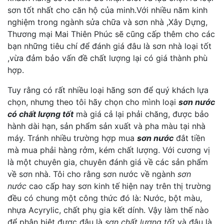
sơn tốt nhất cho căn hộ của minh.Với nhiều năm kinh
nghiệm trong ngành sửa chữa và sơn nhà ,Xây Dựng,
Thương mại Mai Thiên Phúc sẽ cũng cấp thêm cho các
bạn những tiêu chí để đánh giá đâu là sơn nhà loại tốt
,vừa đảm bảo vấn đề chất lượng lại có giá thành phù
hợp.
Tuy rằng có rất nhiều loại hãng sơn để quý khách lựa
chọn, nhưng theo tôi hãy chọn cho mình loại
sơn nước
có chất lượng tốt
mà giá cả lại phải chăng, được bảo
hành dài hạn, sản phẩm sản xuất và pha màu tại nhà
máy. Tránh nhiều trường hợp mua
sơn nước
đắt tiền
mà mua phải hàng rởm, kém chất lượng. Với cương vị
là một chuyên gia, chuyên đánh giá về các sản phẩm
về sơn nhà. Tôi cho rằng sơn nước về ngành
sơn
nước
cao cấp hay sơn kinh tế hiện nay trên thị trường
đều có chung một công thức đó là: Nước, bột màu,
nhựa Acyrylic, chất phụ gia kết dính. Vậy làm thế nào
để phân biệt được đâu là
sơn chất lượng tốt
và đâu là