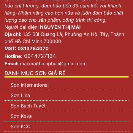
bảo chất lượng, đảm bảo tiến độ cam kết với khách
hàng. Nhằm nâng cao hơn nữa và luôn đảm bảo chất
lượng cao cho sản phẩm, công trình thi công.
Người đại diện:
NGUYỄN THỊ MAI
Địa chỉ:
135 Bùi Quang Là, Phường An Hội Tây, Thành
phố Hồ Chí Minh 700000
MST: 0313784070
0944727134
Hotline:
Email:
mai.maithienphuc@gmail.com
DANH MỤC SƠN GIÁ RẺ
Sơn International
Sơn Lina
Sơn Bạch Tuyết
Sơn Kova
Sơn KCC