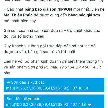
– Cập nhật
bảng báo giá sơn NIPPON
mới nhất. Liên hệ
Mai Thiên Phúc
để được cung cấp
bảng báo giá sơn
mới nhất hiện nay
Giá sơn của nhà sản xuất đưa ra – Có chiết khấu cao
đối với số lượng nhiều
Quý Khách vui lòng gọi trực tiếp đến số hotline để
được tư vấn, báo giá sơn rẻ và tốt nhất.
Liên hệ với bộ phận kinh doanh để biết thêm thông tin
về sản phẩm
Sơn phủ PU màu 19,61,64 UP-450F 4 Lit
này.
←
Sơn dầu alkyd các
màu(10,26,27,36,38,39,41,51,63,92) 107 18 Lit
Sơn dầu alkyd các
màu(10,26,27,36,38,39,41,51,63,92) 107 4 Lit
→