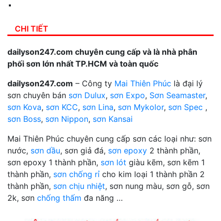
CHI TIẾT
dailyson247.com chuyên cung cấp và là nhà phân
phối sơn lớn nhất TP.HCM và toàn quốc
dailyson247.com
– Công ty
Mai Thiên Phúc
là đại lý
sơn chuyên bán
sơn Dulux
,
sơn Expo
,
Sơn Seamaster
,
sơn Kova
,
sơn KCC
,
sơn Lina
,
sơn Mykolor
,
sơn Spec
,
sơn Boss
,
sơn Nippon
,
sơn Kansai
Mai Thiên Phúc chuyên cung cấp sơn các loại như: sơn
nước,
sơn dầu
, sơn giả đá,
sơn epoxy
2 thành phần,
sơn epoxy 1 thành phần,
sơn lót
giàu kẽm, sơn kẽm 1
thành phần,
sơn chống rỉ
cho kim loại 1 thành phần 2
thành phần,
sơn chịu nhiệt
, sơn nung màu, sơn gỗ, sơn
2k, sơn
chống thấm
đa năng …