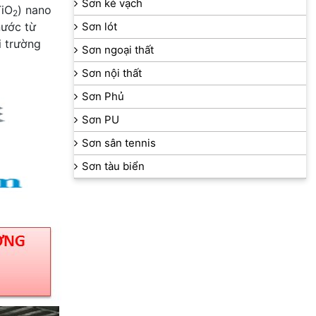
Sơn kẻ vạch
TiO
) nano
2
nước từ
Sơn lót
i trường
Sơn ngoại thất
Sơn nội thất
Sơn Phủ
Sơn PU
Sơn sân tennis
Sơn tàu biển