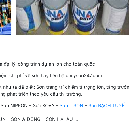
 đại lý, công trình dự án lớn cho toàn quốc
iệm chi phí về sơn hãy liên hệ dailyson247.com
hư ta đã biết: Sơn trang trí chiếm tỉ trọng lớn, tăng trưở
ng phát triển theo yêu cầu thị trường.
– Sơn NIPPON – Sơn KOVA –
Sơn TISON
–
Sơn BẠCH TUYẾT
OTUN – SƠN Á ĐÔNG – SƠN HẢI ÂU …