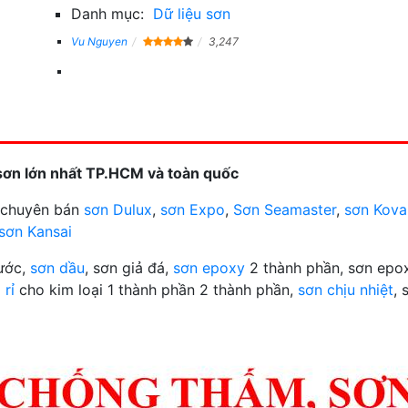
Danh mục:
Dữ liệu sơn
Vu Nguyen
3,247
sơn lớn nhất TP.HCM và toàn quốc
n chuyên bán
sơn Dulux
,
sơn Expo
,
Sơn Seamaster
,
sơn Kova
sơn Kansai
nước,
sơn dầu
, sơn giả đá,
sơn epoxy
2 thành phần, sơn epox
 rỉ
cho kim loại 1 thành phần 2 thành phần,
sơn chịu nhiệt
, 