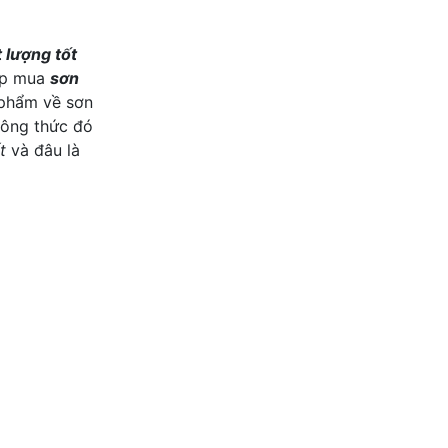
 lượng tốt
hợp mua
sơn
 phẩm về sơn
công thức đó
t
và đâu là