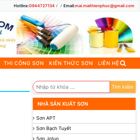
Hotline:
0944727134
Email:
mai.maithienphuc@gmail.com
THI CÔNG SƠN
KIẾN THỨC SƠN
LIÊN HỆ
Tìm kiếm
NHÀ SẢN XUẤT SƠN
Sơn APT
Sơn Bạch Tuyết
Sơn Jotun