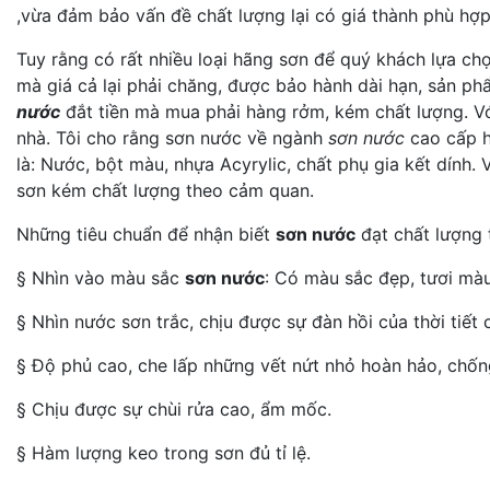
,vừa đảm bảo vấn đề chất lượng lại có giá thành phù hợp
Tuy rằng có rất nhiều loại hãng sơn để quý khách lựa ch
mà giá cả lại phải chăng, được bảo hành dài hạn, sản p
nước
đắt tiền mà mua phải hàng rởm, kém chất lượng. Vớ
nhà. Tôi cho rằng sơn nước về ngành
sơn nước
cao cấp h
là: Nước, bột màu, nhựa Acyrylic, chất phụ gia kết dính.
sơn kém chất lượng theo cảm quan.
Những tiêu chuẩn để nhận biết
sơn nước
đạt chất lượng 
§ Nhìn vào màu sắc
sơn nước
: Có màu sắc đẹp, tươi màu
§ Nhìn nước sơn trắc, chịu được sự đàn hồi của thời tiết 
§ Độ phủ cao, che lấp những vết nứt nhỏ hoàn hảo, chốn
§ Chịu được sự chùi rửa cao, ẩm mốc.
§ Hàm lượng keo trong sơn đủ tỉ lệ.