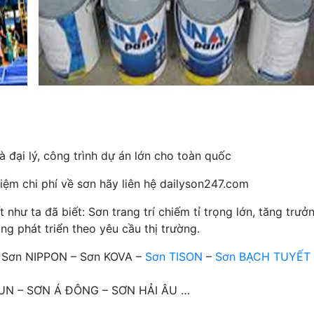
 đại lý, công trình dự án lớn cho toàn quốc
iệm chi phí về sơn hãy liên hệ dailyson247.com
hư ta đã biết: Sơn trang trí chiếm tỉ trọng lớn, tăng trưở
ng phát triển theo yêu cầu thị trường.
– Sơn NIPPON – Sơn KOVA –
Sơn TISON
–
Sơn BẠCH TUYẾT
OTUN – SƠN Á ĐÔNG – SƠN HẢI ÂU …