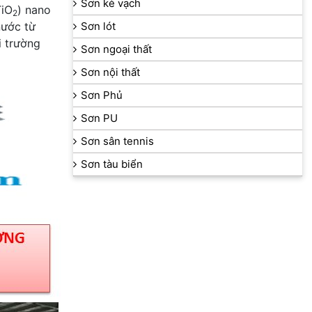
Sơn kẻ vạch
TiO
) nano
2
nước từ
Sơn lót
i trường
Sơn ngoại thất
Sơn nội thất
Sơn Phủ
Sơn PU
Sơn sân tennis
Sơn tàu biển