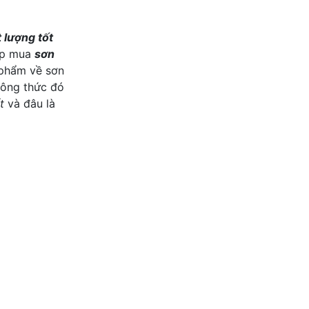
 lượng tốt
hợp mua
sơn
 phẩm về sơn
công thức đó
t
và đâu là