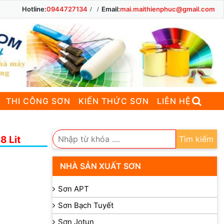
Hotline:
0944727134
Email:
mai.maithienphuc@gmail.com
THI CÔNG SƠN
KIẾN THỨC SƠN
LIÊN HỆ
8 Lit
Tìm kiếm
NHÀ SẢN XUẤT SƠN
Sơn APT
Sơn Bạch Tuyết
Sơn Jotun