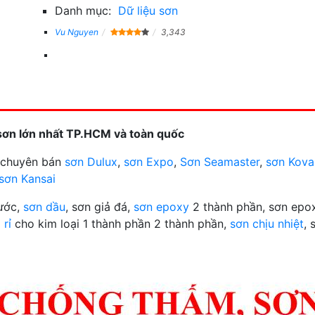
Danh mục:
Dữ liệu sơn
Vu Nguyen
3,343
sơn lớn nhất TP.HCM và toàn quốc
n chuyên bán
sơn Dulux
,
sơn Expo
,
Sơn Seamaster
,
sơn Kova
sơn Kansai
nước,
sơn dầu
, sơn giả đá,
sơn epoxy
2 thành phần, sơn epox
 rỉ
cho kim loại 1 thành phần 2 thành phần,
sơn chịu nhiệt
, 