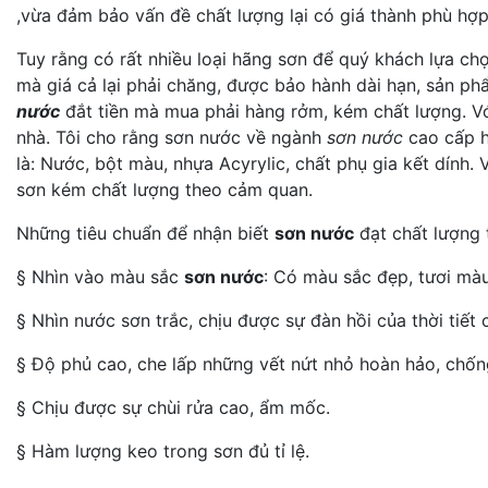
,vừa đảm bảo vấn đề chất lượng lại có giá thành phù hợp
Tuy rằng có rất nhiều loại hãng sơn để quý khách lựa ch
mà giá cả lại phải chăng, được bảo hành dài hạn, sản p
nước
đắt tiền mà mua phải hàng rởm, kém chất lượng. Vớ
nhà. Tôi cho rằng sơn nước về ngành
sơn nước
cao cấp h
là: Nước, bột màu, nhựa Acyrylic, chất phụ gia kết dính.
sơn kém chất lượng theo cảm quan.
Những tiêu chuẩn để nhận biết
sơn nước
đạt chất lượng 
§ Nhìn vào màu sắc
sơn nước
: Có màu sắc đẹp, tươi màu
§ Nhìn nước sơn trắc, chịu được sự đàn hồi của thời tiết 
§ Độ phủ cao, che lấp những vết nứt nhỏ hoàn hảo, chốn
§ Chịu được sự chùi rửa cao, ẩm mốc.
§ Hàm lượng keo trong sơn đủ tỉ lệ.