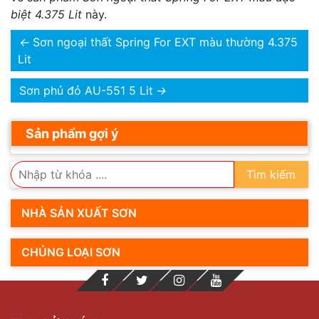
biệt 4.375 Lit
này.
←
Sơn ngoại thất Spring For EXT màu thường 4.375
Lit
Sơn phủ đỏ AU-551 5 Lit
→
Sản phẩm gợi ý
Tìm kiếm
NHÀ SẢN XUẤT SƠN
CHỦNG LOẠI SƠN