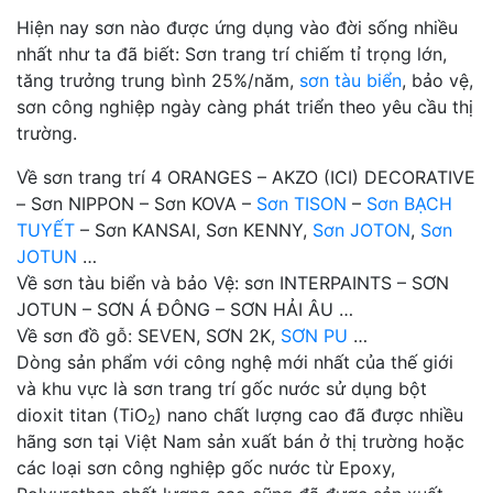
Hiện nay sơn nào được ứng dụng vào đời sống nhiều
nhất như ta đã biết: Sơn trang trí chiếm tỉ trọng lớn,
tăng trưởng trung bình 25%/năm,
sơn tàu biển
, bảo vệ,
sơn công nghiệp ngày càng phát triển theo yêu cầu thị
trường.
Về sơn trang trí 4 ORANGES – AKZO (ICI) DECORATIVE
– Sơn NIPPON – Sơn KOVA –
Sơn TISON
–
Sơn BẠCH
TUYẾT
– Sơn KANSAI, Sơn KENNY,
Sơn JOTON
,
Sơn
JOTUN
…
Về sơn tàu biển và bảo Vệ: sơn INTERPAINTS – SƠN
JOTUN – SƠN Á ĐÔNG – SƠN HẢI ÂU …
Về sơn đồ gỗ: SEVEN, SƠN 2K,
SƠN PU
…
Dòng sản phẩm với công nghệ mới nhất của thế giới
và khu vực là sơn trang trí gốc nước sử dụng bột
dioxit titan (TiO
) nano chất lượng cao đã được nhiều
2
hãng sơn tại Việt Nam sản xuất bán ở thị trường hoặc
các loại sơn công nghiệp gốc nước từ Epoxy,