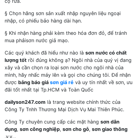
cọ rửa.
§ Chọn hãng sơn sản xuất nhập nguyên liệu ngoại
nhập, có phiếu bảo hàng dài hạn.
§ Khi nhận hàng phải kèm theo hóa đơn đỏ, để tránh
mua phảisơn nước giả mạo.
Các quý khách đã hiểu như nào là
sơn nước có chất
lượng tốt
rồi đúng không ạ? Ngôi nhà của quý vị đang
xây và cần chọn ra loại sơn nước cho ngôi nhà của
mình, hãy nhấc máy lên và gọi cho chúng tôi. Để nhận
được
bảng báo giá
sơn giá rẻ
và uy tín nhất về sơn, ưu
đãi tốt nhất tại Tp.HCM và Toàn Quốc
dailyson247.com
là trang website chính thức của
Công Ty Tnhh Thương Mại Dịch Vụ Mai Thiên Phúc.
Công Ty chuyên cung cấp các mặt hàng
sơn dân
dụng
,
sơn công nghiệp
,
sơn cho gỗ
,
sơn giao thông
.v.v…