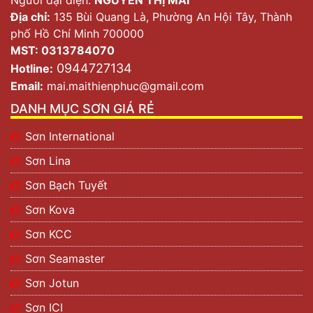
Địa chỉ:
135 Bùi Quang Là, Phường An Hội Tây, Thành
phố Hồ Chí Minh 700000
MST: 0313784070
0944727134
Hotline:
Email:
mai.maithienphuc@gmail.com
DANH MỤC SƠN GIÁ RẺ
Sơn International
Sơn Lina
Sơn Bạch Tuyết
Sơn Kova
Sơn KCC
Sơn Seamaster
Sơn Jotun
Sơn ICI