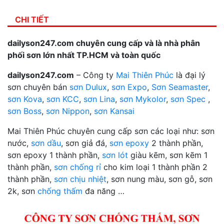
CHI TIẾT
dailyson247.com chuyên cung cấp và là nhà phân
phối sơn lớn nhất TP.HCM và toàn quốc
dailyson247.com
– Công ty
Mai Thiên Phúc
là đại lý
sơn chuyên bán
sơn Dulux
,
sơn Expo
,
Sơn Seamaster
,
sơn Kova
,
sơn KCC
,
sơn Lina
,
sơn Mykolor
,
sơn Spec
,
sơn Boss
,
sơn Nippon
,
sơn Kansai
Mai Thiên Phúc chuyên cung cấp sơn các loại như: sơn
nước,
sơn dầu
, sơn giả đá,
sơn epoxy
2 thành phần,
sơn epoxy 1 thành phần,
sơn lót
giàu kẽm, sơn kẽm 1
thành phần,
sơn chống rỉ
cho kim loại 1 thành phần 2
thành phần,
sơn chịu nhiệt
, sơn nung màu, sơn gỗ, sơn
2k, sơn
chống thấm
đa năng …