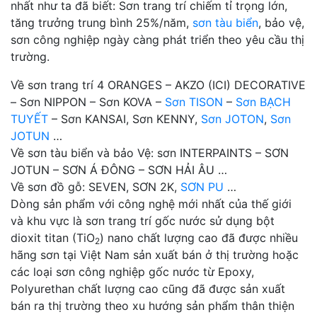
nhất như ta đã biết: Sơn trang trí chiếm tỉ trọng lớn,
tăng trưởng trung bình 25%/năm,
sơn tàu biển
, bảo vệ,
sơn công nghiệp ngày càng phát triển theo yêu cầu thị
trường.
Về sơn trang trí 4 ORANGES – AKZO (ICI) DECORATIVE
– Sơn NIPPON – Sơn KOVA –
Sơn TISON
–
Sơn BẠCH
TUYẾT
– Sơn KANSAI, Sơn KENNY,
Sơn JOTON
,
Sơn
JOTUN
…
Về sơn tàu biển và bảo Vệ: sơn INTERPAINTS – SƠN
JOTUN – SƠN Á ĐÔNG – SƠN HẢI ÂU …
Về sơn đồ gỗ: SEVEN, SƠN 2K,
SƠN PU
…
Dòng sản phẩm với công nghệ mới nhất của thế giới
và khu vực là sơn trang trí gốc nước sử dụng bột
dioxit titan (TiO
) nano chất lượng cao đã được nhiều
2
hãng sơn tại Việt Nam sản xuất bán ở thị trường hoặc
các loại sơn công nghiệp gốc nước từ Epoxy,
Polyurethan chất lượng cao cũng đã được sản xuất
bán ra thị trường theo xu hướng sản phẩm thân thiện