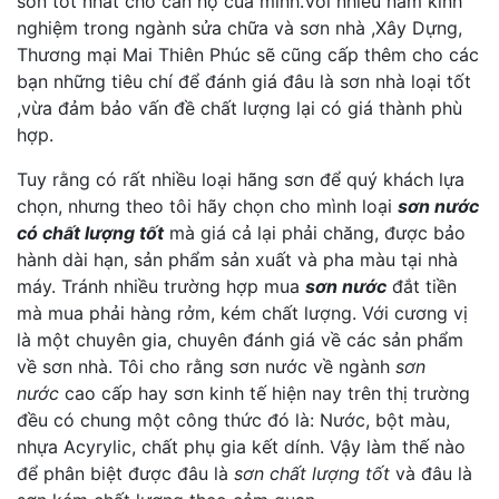
sơn tốt nhất cho căn hộ của minh.Với nhiều năm kinh
nghiệm trong ngành sửa chữa và sơn nhà ,Xây Dựng,
Thương mại Mai Thiên Phúc sẽ cũng cấp thêm cho các
bạn những tiêu chí để đánh giá đâu là sơn nhà loại tốt
,vừa đảm bảo vấn đề chất lượng lại có giá thành phù
hợp.
Tuy rằng có rất nhiều loại hãng sơn để quý khách lựa
chọn, nhưng theo tôi hãy chọn cho mình loại
sơn nước
có chất lượng tốt
mà giá cả lại phải chăng, được bảo
hành dài hạn, sản phẩm sản xuất và pha màu tại nhà
máy. Tránh nhiều trường hợp mua
sơn nước
đắt tiền
mà mua phải hàng rởm, kém chất lượng. Với cương vị
là một chuyên gia, chuyên đánh giá về các sản phẩm
về sơn nhà. Tôi cho rằng sơn nước về ngành
sơn
nước
cao cấp hay sơn kinh tế hiện nay trên thị trường
đều có chung một công thức đó là: Nước, bột màu,
nhựa Acyrylic, chất phụ gia kết dính. Vậy làm thế nào
để phân biệt được đâu là
sơn chất lượng tốt
và đâu là