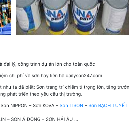
 đại lý, công trình dự án lớn cho toàn quốc
iệm chi phí về sơn hãy liên hệ dailyson247.com
hư ta đã biết: Sơn trang trí chiếm tỉ trọng lớn, tăng trưở
ng phát triển theo yêu cầu thị trường.
– Sơn NIPPON – Sơn KOVA –
Sơn TISON
–
Sơn BẠCH TUYẾT
OTUN – SƠN Á ĐÔNG – SƠN HẢI ÂU …