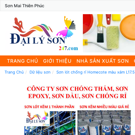
Sơn Mai Thiên Phúc
TRANG CHỦ
GIỚI THIỆU
NHÀ SẢN XUẤT SƠN
Trang Chủ
Dữ liệu sơn
Sơn lót chống rỉ Homecote màu xám L17.5 