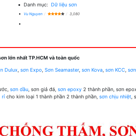
Danh mục:
Dữ liệu sơn
Vu Nguyen
3,080
sơn lớn nhất TP.HCM và toàn quốc
n Dulux
,
sơn Expo
,
Sơn Seamaster
,
sơn Kova
,
sơn KCC
,
sơn
nước,
sơn dầu
, sơn giả đá,
sơn epoxy
2 thành phần, sơn epox
 rỉ
cho kim loại 1 thành phần 2 thành phần,
sơn chịu nhiệt
, 