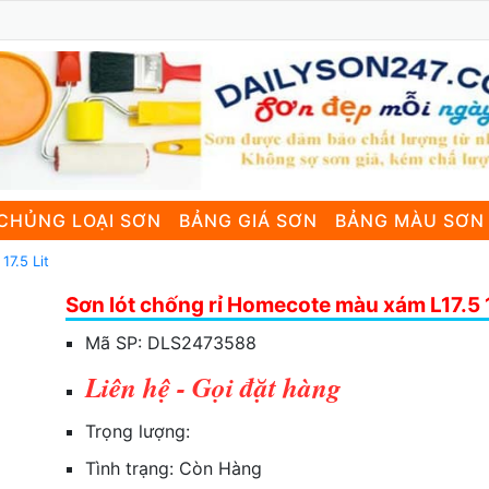
CHỦNG LOẠI SƠN
BẢNG GIÁ SƠN
BẢNG MÀU SƠN
17.5 Lit
Sơn lót chống rỉ Homecote màu xám L17.5 1
Mã SP:
DLS2473588
Liên hệ - Gọi đặt hàng
Trọng lượng:
Tình trạng:
Còn Hàng