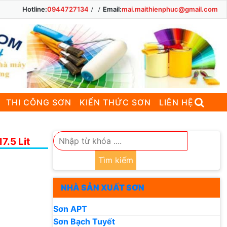
Hotline:
0944727134
Email:
mai.maithienphuc@gmail.com
THI CÔNG SƠN
KIẾN THỨC SƠN
LIÊN HỆ
7.5 Lit
Tìm kiếm
NHÀ SẢN XUẤT SƠN
Sơn APT
Sơn Bạch Tuyết