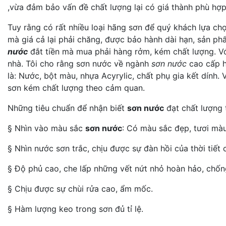
,vừa đảm bảo vấn đề chất lượng lại có giá thành phù hợp
Tuy rằng có rất nhiều loại hãng sơn để quý khách lựa ch
mà giá cả lại phải chăng, được bảo hành dài hạn, sản p
nước
đắt tiền mà mua phải hàng rởm, kém chất lượng. Vớ
nhà. Tôi cho rằng sơn nước về ngành
sơn nước
cao cấp h
là: Nước, bột màu, nhựa Acyrylic, chất phụ gia kết dính.
sơn kém chất lượng theo cảm quan.
Những tiêu chuẩn để nhận biết
sơn nước
đạt chất lượng 
§ Nhìn vào màu sắc
sơn nước
: Có màu sắc đẹp, tươi màu
§ Nhìn nước sơn trắc, chịu được sự đàn hồi của thời tiết 
§ Độ phủ cao, che lấp những vết nứt nhỏ hoàn hảo, chốn
§ Chịu được sự chùi rửa cao, ẩm mốc.
§ Hàm lượng keo trong sơn đủ tỉ lệ.