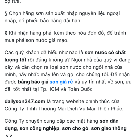
cọ rửa.
§ Chọn hãng sơn sản xuất nhập nguyên liệu ngoại
nhập, có phiếu bảo hàng dài hạn.
§ Khi nhận hàng phải kèm theo hóa đơn đỏ, để tránh
mua phảisơn nước giả mạo.
Các quý khách đã hiểu như nào là
sơn nước có chất
lượng tốt
rồi đúng không ạ? Ngôi nhà của quý vị đang
xây và cần chọn ra loại sơn nước cho ngôi nhà của
mình, hãy nhấc máy lên và gọi cho chúng tôi. Để nhận
được
bảng báo giá
sơn giá rẻ
và uy tín nhất về sơn, ưu
đãi tốt nhất tại Tp.HCM và Toàn Quốc
dailyson247.com
là trang website chính thức của
Công Ty Tnhh Thương Mại Dịch Vụ Mai Thiên Phúc.
Công Ty chuyên cung cấp các mặt hàng
sơn dân
dụng
,
sơn công nghiệp
,
sơn cho gỗ
,
sơn giao thông
.v.v…