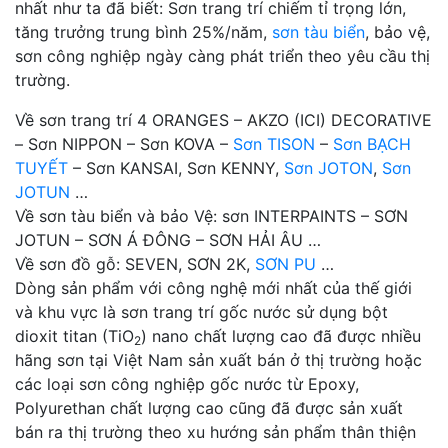
nhất như ta đã biết: Sơn trang trí chiếm tỉ trọng lớn,
tăng trưởng trung bình 25%/năm,
sơn tàu biển
, bảo vệ,
sơn công nghiệp ngày càng phát triển theo yêu cầu thị
trường.
Về sơn trang trí 4 ORANGES – AKZO (ICI) DECORATIVE
– Sơn NIPPON – Sơn KOVA –
Sơn TISON
–
Sơn BẠCH
TUYẾT
– Sơn KANSAI, Sơn KENNY,
Sơn JOTON
,
Sơn
JOTUN
…
Về sơn tàu biển và bảo Vệ: sơn INTERPAINTS – SƠN
JOTUN – SƠN Á ĐÔNG – SƠN HẢI ÂU …
Về sơn đồ gỗ: SEVEN, SƠN 2K,
SƠN PU
…
Dòng sản phẩm với công nghệ mới nhất của thế giới
và khu vực là sơn trang trí gốc nước sử dụng bột
dioxit titan (TiO
) nano chất lượng cao đã được nhiều
2
hãng sơn tại Việt Nam sản xuất bán ở thị trường hoặc
các loại sơn công nghiệp gốc nước từ Epoxy,
Polyurethan chất lượng cao cũng đã được sản xuất
bán ra thị trường theo xu hướng sản phẩm thân thiện