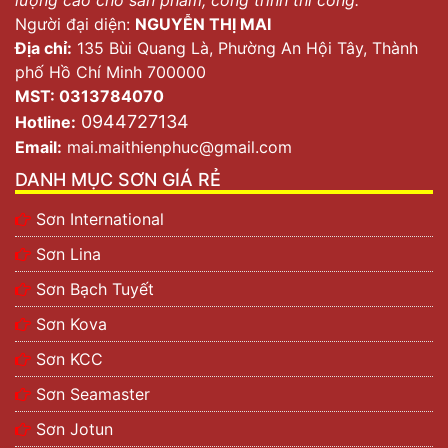
Người đại diện:
NGUYỄN THỊ MAI
Địa chỉ:
135 Bùi Quang Là, Phường An Hội Tây, Thành
phố Hồ Chí Minh 700000
MST: 0313784070
0944727134
Hotline:
Email:
mai.maithienphuc@gmail.com
DANH MỤC SƠN GIÁ RẺ
Sơn International
Sơn Lina
Sơn Bạch Tuyết
Sơn Kova
Sơn KCC
Sơn Seamaster
Sơn Jotun