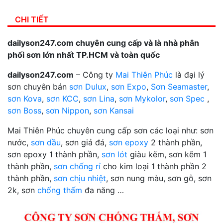
CHI TIẾT
dailyson247.com chuyên cung cấp và là nhà phân
phối sơn lớn nhất TP.HCM và toàn quốc
dailyson247.com
– Công ty
Mai Thiên Phúc
là đại lý
sơn chuyên bán
sơn Dulux
,
sơn Expo
,
Sơn Seamaster
,
sơn Kova
,
sơn KCC
,
sơn Lina
,
sơn Mykolor
,
sơn Spec
,
sơn Boss
,
sơn Nippon
,
sơn Kansai
Mai Thiên Phúc chuyên cung cấp sơn các loại như: sơn
nước,
sơn dầu
, sơn giả đá,
sơn epoxy
2 thành phần,
sơn epoxy 1 thành phần,
sơn lót
giàu kẽm, sơn kẽm 1
thành phần,
sơn chống rỉ
cho kim loại 1 thành phần 2
thành phần,
sơn chịu nhiệt
, sơn nung màu, sơn gỗ, sơn
2k, sơn
chống thấm
đa năng …