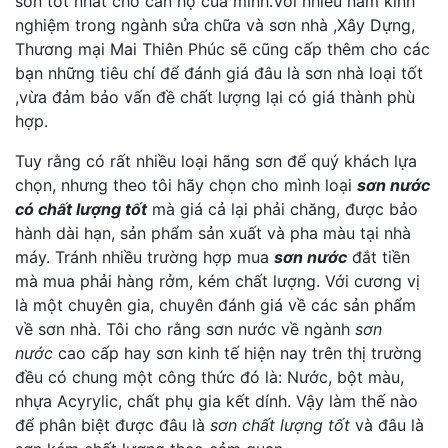
sơn tốt nhất cho căn hộ của minh.Với nhiều năm kinh
nghiệm trong ngành sửa chữa và sơn nhà ,Xây Dựng,
Thương mại Mai Thiên Phúc sẽ cũng cấp thêm cho các
bạn những tiêu chí để đánh giá đâu là sơn nhà loại tốt
,vừa đảm bảo vấn đề chất lượng lại có giá thành phù
hợp.
Tuy rằng có rất nhiều loại hãng sơn để quý khách lựa
chọn, nhưng theo tôi hãy chọn cho mình loại
sơn nước
có chất lượng tốt
mà giá cả lại phải chăng, được bảo
hành dài hạn, sản phẩm sản xuất và pha màu tại nhà
máy. Tránh nhiều trường hợp mua
sơn nước
đắt tiền
mà mua phải hàng rởm, kém chất lượng. Với cương vị
là một chuyên gia, chuyên đánh giá về các sản phẩm
về sơn nhà. Tôi cho rằng sơn nước về ngành
sơn
nước
cao cấp hay sơn kinh tế hiện nay trên thị trường
đều có chung một công thức đó là: Nước, bột màu,
nhựa Acyrylic, chất phụ gia kết dính. Vậy làm thế nào
để phân biệt được đâu là
sơn chất lượng tốt
và đâu là