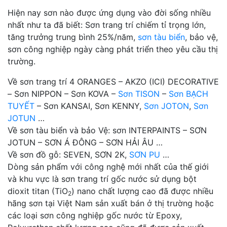
Hiện nay sơn nào được ứng dụng vào đời sống nhiều
nhất như ta đã biết: Sơn trang trí chiếm tỉ trọng lớn,
tăng trưởng trung bình 25%/năm,
sơn tàu biển
, bảo vệ,
sơn công nghiệp ngày càng phát triển theo yêu cầu thị
trường.
Về sơn trang trí 4 ORANGES – AKZO (ICI) DECORATIVE
– Sơn NIPPON – Sơn KOVA –
Sơn TISON
–
Sơn BẠCH
TUYẾT
– Sơn KANSAI, Sơn KENNY,
Sơn JOTON
,
Sơn
JOTUN
…
Về sơn tàu biển và bảo Vệ: sơn INTERPAINTS – SƠN
JOTUN – SƠN Á ĐÔNG – SƠN HẢI ÂU …
Về sơn đồ gỗ: SEVEN, SƠN 2K,
SƠN PU
…
Dòng sản phẩm với công nghệ mới nhất của thế giới
và khu vực là sơn trang trí gốc nước sử dụng bột
dioxit titan (TiO
) nano chất lượng cao đã được nhiều
2
hãng sơn tại Việt Nam sản xuất bán ở thị trường hoặc
các loại sơn công nghiệp gốc nước từ Epoxy,