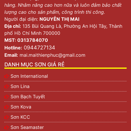
hàng. Nhằm nâng cao hơn nữa và luôn đảm bảo chất
lượng cao cho sản phẩm, công trình thi công.
Người đại diện:
NGUYỄN THỊ MAI
Địa chỉ:
135 Bùi Quang Là, Phường An Hội Tây, Thành
phố Hồ Chí Minh 700000
MST: 0313784070
0944727134
Hotline:
Email:
mai.maithienphuc@gmail.com
DANH MỤC SƠN GIÁ RẺ
Sơn International
Sơn Lina
Sơn Bạch Tuyết
Sơn Kova
Sơn KCC
Sơn Seamaster