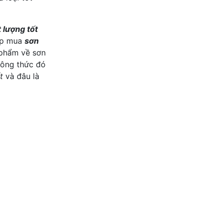
 lượng tốt
hợp mua
sơn
 phẩm về sơn
công thức đó
t
và đâu là