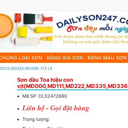
CHỦNG LOẠI SƠN
BẢNG GIÁ SƠN
BẢNG MÀU SƠN
MD222,MD335,MD336) 17.5 Lit
Sơn dầu Toa hiệu con
vịt(MD000,MD111,MD222,MD335,MD336) 1
Mã SP:
DLS2472660
Liên hệ - Gọi đặt hàng
Trọng lượng: