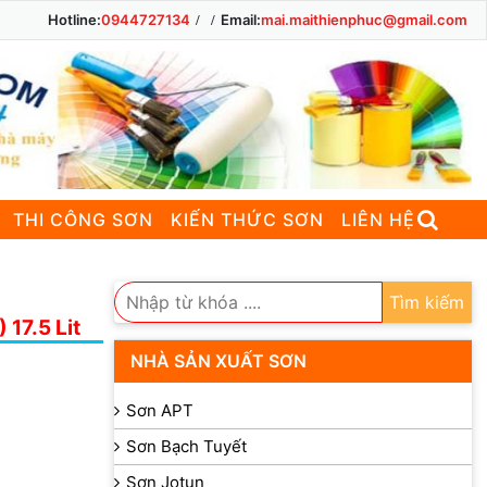
Hotline:
0944727134
Email:
mai.maithienphuc@gmail.com
THI CÔNG SƠN
KIẾN THỨC SƠN
LIÊN HỆ
Tìm kiếm
7.5 Lit
NHÀ SẢN XUẤT SƠN
Sơn APT
Sơn Bạch Tuyết
Sơn Jotun