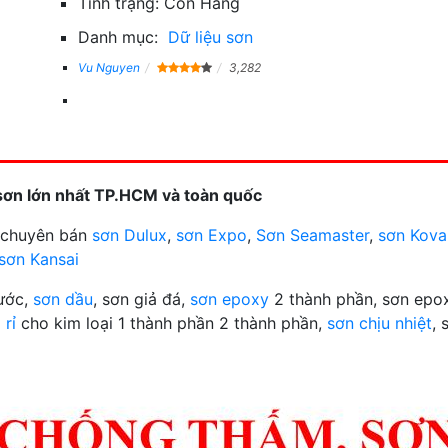
Tình trạng:
Còn Hàng
Danh mục:
Dữ liệu sơn
Vu Nguyen
3,282
sơn lớn nhất TP.HCM và toàn quốc
n chuyên bán
sơn Dulux
,
sơn Expo
,
Sơn Seamaster
,
sơn Kova
sơn Kansai
nước,
sơn dầu
, sơn giả đá,
sơn epoxy
2 thành phần, sơn epox
 rỉ
cho kim loại 1 thành phần 2 thành phần,
sơn chịu nhiệt
, 