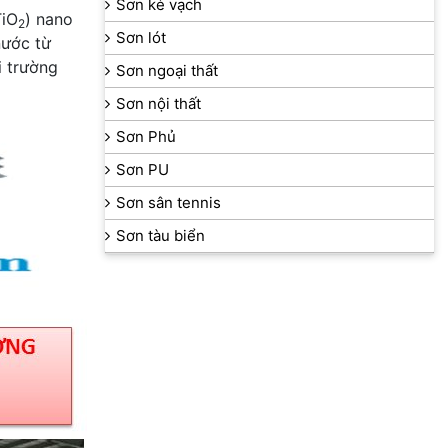
Sơn kẻ vạch
TiO
) nano
2
Sơn lót
nước từ
i trường
Sơn ngoại thất
Sơn nội thất
Sơn Phủ
Sơn PU
Sơn sân tennis
Sơn tàu biển