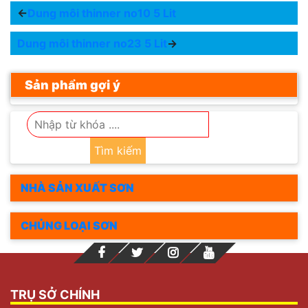
←
Dung môi thinner no10 5 Lit
Dung môi thinner no23 5 Lit
→
Sản phẩm gợi ý
Tìm kiếm
NHÀ SẢN XUẤT SƠN
CHỦNG LOẠI SƠN
TRỤ SỞ CHÍNH