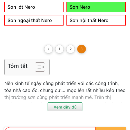
Sơn lót Nero
Sơn Nero
Sơn ngoại thất Nero
Sơn nội thất Nero
«
1
2
3
Tóm tắt
Nền kinh tế ngày càng phát triển với các công trình,
tòa nhà cao ốc, chung cư,… mọc lên rất nhiều kéo theo
thị trường sơn cùng phát triển mạnh mẽ. Trên thị
trường có rất nhiều các hãng sơn, trong đó kể đến có
Xem đầy đủ
thương hiệu
Sơn Nero
với các sản phẩm chất lượng
sơn cao cấp và chất lượng cao. Với hơn 10 năm hoạt
động mạnh mẽ trên thị trường, sản phẩm không ngừng