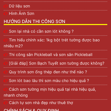
từ 2 tiếng trở lên.
Dữ liệu sơn
Độ phủ của sơn nước Nero là 10 – 12 m2/lít/lớp.
Hình Ảnh Sơn
Bảng màu Nero
Paint
có nhiều mã màu đa dạng,
HƯỚNG DẪN THI CÔNG SƠN
phong phú.
Sơn lại nhà có cần sơn lót không ?
Hiện nay, dòng sơn
này
đã từng bước phát triển mạnh
mẽ và vững chắc. Với mục tiêu được trở thành một
Tìm hiểu chính xác: 1kg bột trét tường được bao
trong những thương hiệu Sơn hàng đầu Việt Nam và
nhiêu m2?
tiến xa ra thị trường quốc tế.
Thi công sân Pickleball và sơn sân Pickleball
Một số dòng Nero
Paint
nổi trội hiện nay
[Giải đáp] Sơn Bạch Tuyết sơn tường được không?
Tuy đã có chỗ đứng vững vàng trên thị trường sơn tại
Quy trình sơn ống thép đen như thế nào ?
Việt Nam. Song hãng sơn paint vẫn không ngừng đầu
tư vào máy móc thiết bị cũng như nâng cao chất lượng
Sơn lót bao lâu thì sơn màu cho hiệu quả ?
sản phẩm đưa đến tay người tiêu dùng. Đại lý sơn
Cách sơn tường mịn hiệu quả tại nhà hiệu quả,
247.com xin gửi đến bạn đọc một số dòng sơn Nero
nhanh chóng
nổi trội được nhiều khách hàng ưa chuộng như:
Cách tự sơn nhà đẹp như thuê thợ
Sơn trang trí
: là dòng sơn nước, bao gồm sơn
CHÍNH SÁCH & QUY ĐỊNH