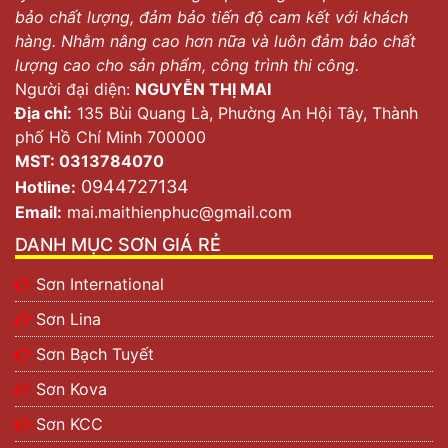
bảo chất lượng, đảm bảo tiến độ cam kết với khách
hàng. Nhằm nâng cao hơn nữa và luôn đảm bảo chất
lượng cao cho sản phẩm, công trình thi công.
Người đại diện:
NGUYỄN THỊ MAI
Địa chỉ:
135 Bùi Quang Là, Phường An Hội Tây, Thành
phố Hồ Chí Minh 700000
MST: 0313784070
0944727134
Hotline:
Email:
mai.maithienphuc@gmail.com
DANH MỤC SƠN GIÁ RẺ
Sơn KCC Paint Việt Nam – Thương hiệu sơn số 1 hiện
Sơn International
nay
Sơn Lina
Mặc dù trên thị trường hiện nay có rất nhiều những sản
Sơn Bạch Tuyết
phẩm sơn cao cấp khác nhau. Tuy nhiên không phải
Sơn Kova
thương hiệu sơn nào cũng gặt hái được thành công và
trở thành sự lựa chọn của khách hàng. Vì thế dù là
Sơn KCC
hàng nhập khẩu hay hàng nội thì các hãng sơn cũng