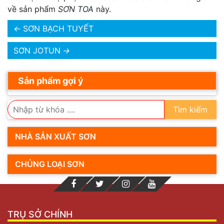
về sản phẩm
SƠN TOA
này.
←
SƠN BẠCH TUYẾT
SƠN JOTUN
→
Sản phẩm gợi ý
Tìm kiếm
NHÀ SẢN XUẤT SƠN
CHỦNG LOẠI SƠN
TRỤ SỞ CHÍNH