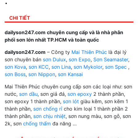
CHI TIẾT
dailyson247.com chuyên cung cấp và là nhà phân
phối sơn lớn nhất TP.HCM và toàn quốc
dailyson247.com
– Công ty
Mai Thiên Phúc
là đại lý
sơn chuyên bán
sơn Dulux
,
sơn Expo
,
Sơn Seamaster
,
sơn Kova
,
sơn KCC
,
sơn Lina
,
sơn Mykolor
,
sơn Spec
,
sơn Boss
,
sơn Nippon
,
sơn Kansai
Mai Thiên Phúc chuyên cung cấp sơn các loại như: sơn
nước,
sơn dầu
, sơn giả đá,
sơn epoxy
2 thành phần,
sơn epoxy 1 thành phần,
sơn lót
giàu kẽm, sơn kẽm 1
thành phần,
sơn chống rỉ
cho kim loại 1 thành phần 2
thành phần,
sơn chịu nhiệt
, sơn nung màu, sơn gỗ, sơn
2k, sơn
chống thấm
đa năng …