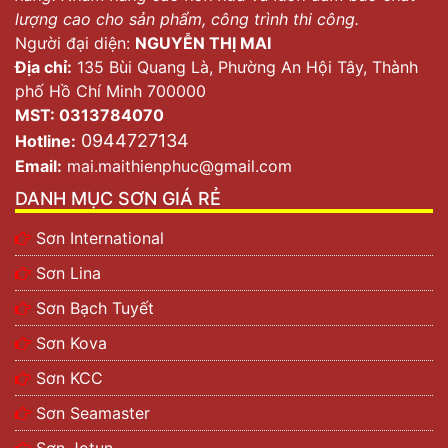
lượng cao cho sản phẩm, công trình thi công.
Người đại diện:
NGUYỄN THỊ MAI
Địa chỉ:
135 Bùi Quang Là, Phường An Hội Tây, Thành
phố Hồ Chí Minh 700000
MST: 0313784070
0944727134
Hotline:
Email:
mai.maithienphuc@gmail.com
DANH MỤC SƠN GIÁ RẺ
Sơn International
Sơn Lina
Sơn Bạch Tuyết
Sơn Kova
Sơn KCC
Sơn Seamaster
Sơn Jotun