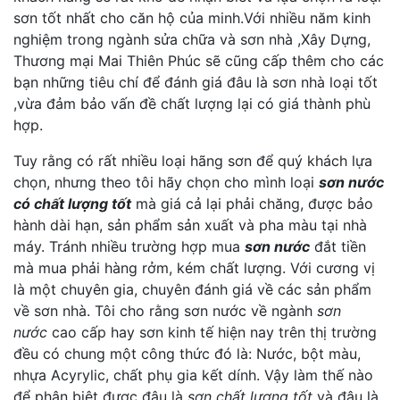
sơn tốt nhất cho căn hộ của minh.Với nhiều năm kinh
nghiệm trong ngành sửa chữa và sơn nhà ,Xây Dựng,
Thương mại Mai Thiên Phúc sẽ cũng cấp thêm cho các
bạn những tiêu chí để đánh giá đâu là sơn nhà loại tốt
,vừa đảm bảo vấn đề chất lượng lại có giá thành phù
hợp.
Tuy rằng có rất nhiều loại hãng sơn để quý khách lựa
chọn, nhưng theo tôi hãy chọn cho mình loại
sơn nước
có chất lượng tốt
mà giá cả lại phải chăng, được bảo
hành dài hạn, sản phẩm sản xuất và pha màu tại nhà
máy. Tránh nhiều trường hợp mua
sơn nước
đắt tiền
mà mua phải hàng rởm, kém chất lượng. Với cương vị
là một chuyên gia, chuyên đánh giá về các sản phẩm
về sơn nhà. Tôi cho rằng sơn nước về ngành
sơn
nước
cao cấp hay sơn kinh tế hiện nay trên thị trường
đều có chung một công thức đó là: Nước, bột màu,
nhựa Acyrylic, chất phụ gia kết dính. Vậy làm thế nào
để phân biệt được đâu là
sơn chất lượng tốt
và đâu là