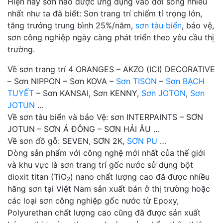
Hiện nay sơn nào được ứng dụng vào đời sống nhiều
nhất như ta đã biết: Sơn trang trí chiếm tỉ trọng lớn,
tăng trưởng trung bình 25%/năm,
sơn tàu biển
, bảo vệ,
sơn công nghiệp ngày càng phát triển theo yêu cầu thị
trường.
Về sơn trang trí 4 ORANGES – AKZO (ICI) DECORATIVE
– Sơn NIPPON – Sơn KOVA –
Sơn TISON
–
Sơn BẠCH
TUYẾT
– Sơn KANSAI, Sơn KENNY,
Sơn JOTON
,
Sơn
JOTUN
…
Về sơn tàu biển và bảo Vệ: sơn INTERPAINTS – SƠN
JOTUN – SƠN Á ĐÔNG – SƠN HẢI ÂU …
Về sơn đồ gỗ: SEVEN, SƠN 2K,
SƠN PU
…
Dòng sản phẩm với công nghệ mới nhất của thế giới
và khu vực là sơn trang trí gốc nước sử dụng bột
dioxit titan (TiO
) nano chất lượng cao đã được nhiều
2
hãng sơn tại Việt Nam sản xuất bán ở thị trường hoặc
các loại sơn công nghiệp gốc nước từ Epoxy,
Polyurethan chất lượng cao cũng đã được sản xuất