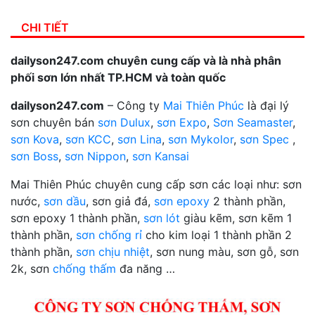
CHI TIẾT
dailyson247.com chuyên cung cấp và là nhà phân
phối sơn lớn nhất TP.HCM và toàn quốc
dailyson247.com
– Công ty
Mai Thiên Phúc
là đại lý
sơn chuyên bán
sơn Dulux
,
sơn Expo
,
Sơn Seamaster
,
sơn Kova
,
sơn KCC
,
sơn Lina
,
sơn Mykolor
,
sơn Spec
,
sơn Boss
,
sơn Nippon
,
sơn Kansai
Mai Thiên Phúc chuyên cung cấp sơn các loại như: sơn
nước,
sơn dầu
, sơn giả đá,
sơn epoxy
2 thành phần,
sơn epoxy 1 thành phần,
sơn lót
giàu kẽm, sơn kẽm 1
thành phần,
sơn chống rỉ
cho kim loại 1 thành phần 2
thành phần,
sơn chịu nhiệt
, sơn nung màu, sơn gỗ, sơn
2k, sơn
chống thấm
đa năng …