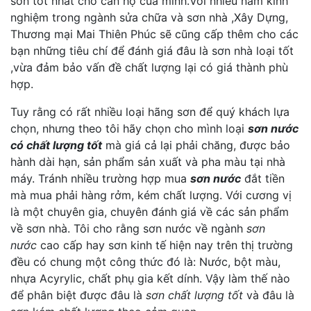
sơn tốt nhất cho căn hộ của minh.Với nhiều năm kinh
nghiệm trong ngành sửa chữa và sơn nhà ,Xây Dựng,
Thương mại Mai Thiên Phúc sẽ cũng cấp thêm cho các
bạn những tiêu chí để đánh giá đâu là sơn nhà loại tốt
,vừa đảm bảo vấn đề chất lượng lại có giá thành phù
hợp.
Tuy rằng có rất nhiều loại hãng sơn để quý khách lựa
chọn, nhưng theo tôi hãy chọn cho mình loại
sơn nước
có chất lượng tốt
mà giá cả lại phải chăng, được bảo
hành dài hạn, sản phẩm sản xuất và pha màu tại nhà
máy. Tránh nhiều trường hợp mua
sơn nước
đắt tiền
mà mua phải hàng rởm, kém chất lượng. Với cương vị
là một chuyên gia, chuyên đánh giá về các sản phẩm
về sơn nhà. Tôi cho rằng sơn nước về ngành
sơn
nước
cao cấp hay sơn kinh tế hiện nay trên thị trường
đều có chung một công thức đó là: Nước, bột màu,
nhựa Acyrylic, chất phụ gia kết dính. Vậy làm thế nào
để phân biệt được đâu là
sơn chất lượng tốt
và đâu là