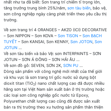
nhất như ta đã biết: Sơn trang trí chiếm tỉ trọng lớn,
tăng trưởng trung bình 25%/năm,
sơn tàu biển
, bảo vệ,
sơn công nghiệp ngày càng phát triển theo yêu cầu thị
trường.
Về sơn trang trí 4 ORANGES – AKZO (ICI) DECORATIVE
– Sơn NIPPON – Sơn KOVA –
Sơn TISON
–
Sơn BẠCH
TUYẾT
– Sơn KANSAI, Sơn KENNY,
Sơn JOTON
,
Sơn
JOTUN
…
Về sơn tàu biển và bảo Vệ: sơn INTERPAINTS – SƠN
JOTUN – SƠN Á ĐÔNG – SƠN HẢI ÂU …
Về sơn đồ gỗ: SEVEN, SƠN 2K,
SƠN PU
…
Dòng sản phẩm với công nghệ mới nhất của thế giới
và khu vực là sơn trang trí gốc nước sử dụng bột
dioxit titan (TiO
) nano chất lượng cao đã được nhiều
2
hãng sơn tại Việt Nam sản xuất bán ở thị trường hoặc
các loại sơn công nghiệp gốc nước từ Epoxy,
Polyurethan chất lượng cao cũng đã được sản xuất
bán ra thị trường theo xu hướng sản phẩm thân thiện