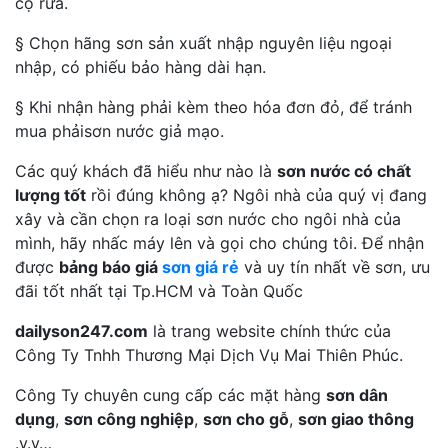
cọ rửa.
§ Chọn hãng sơn sản xuất nhập nguyên liệu ngoại
nhập, có phiếu bảo hàng dài hạn.
§ Khi nhận hàng phải kèm theo hóa đơn đỏ, để tránh
mua phảisơn nước giả mạo.
Các quý khách đã hiểu như nào là
sơn nước có chất
lượng tốt
rồi đúng không ạ? Ngôi nhà của quý vị đang
xây và cần chọn ra loại sơn nước cho ngôi nhà của
mình, hãy nhấc máy lên và gọi cho chúng tôi. Để nhận
được
bảng báo giá
sơn giá rẻ
và uy tín nhất về sơn, ưu
đãi tốt nhất tại Tp.HCM và Toàn Quốc
dailyson247.com
là trang website chính thức của
Công Ty Tnhh Thương Mại Dịch Vụ Mai Thiên Phúc.
Công Ty chuyên cung cấp các mặt hàng
sơn dân
dụng
,
sơn công nghiệp
,
sơn cho gỗ
,
sơn giao thông
.v.v…