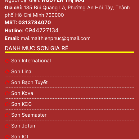
Địa chỉ:
135 Bùi Quang Là, Phường An Hội Tây, Thành
phố Hồ Chí Minh 700000
MST: 0313784070
0944727134
Hotline:
Email:
mai.maithienphuc@gmail.com
DANH MỤC SƠN GIÁ RẺ
Sơn International
Sơn Lina
Sơn Bạch Tuyết
Sơn Kova
Sơn KCC
Sơn Seamaster
Sơn Jotun
Sơn ICI