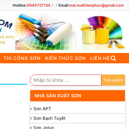
Hotline:
0944727134
Email:
mai.maithienphuc@gmail.com
THI CÔNG SƠN
KIẾN THỨC SƠN
LIÊN HỆ
Tìm kiếm
NHÀ SẢN XUẤT SƠN
Sơn APT
Sơn Bạch Tuyết
Sơn Jotun