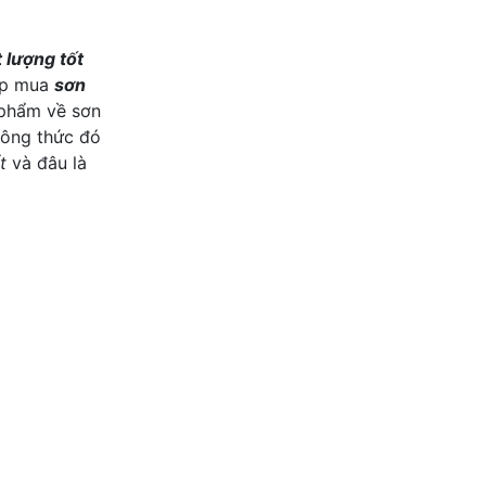
 lượng tốt
hợp mua
sơn
 phẩm về sơn
công thức đó
t
và đâu là