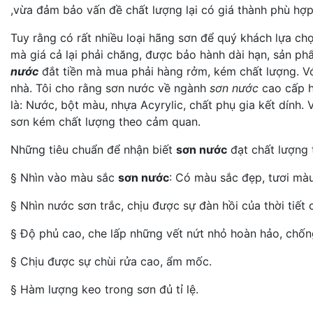
,vừa đảm bảo vấn đề chất lượng lại có giá thành phù hợp
Tuy rằng có rất nhiều loại hãng sơn để quý khách lựa ch
mà giá cả lại phải chăng, được bảo hành dài hạn, sản p
nước
đắt tiền mà mua phải hàng rởm, kém chất lượng. Vớ
nhà. Tôi cho rằng sơn nước về ngành
sơn nước
cao cấp h
là: Nước, bột màu, nhựa Acyrylic, chất phụ gia kết dính.
sơn kém chất lượng theo cảm quan.
Những tiêu chuẩn để nhận biết
sơn nước
đạt chất lượng 
§ Nhìn vào màu sắc
sơn nước
: Có màu sắc đẹp, tươi màu
§ Nhìn nước sơn trắc, chịu được sự đàn hồi của thời tiết 
§ Độ phủ cao, che lấp những vết nứt nhỏ hoàn hảo, chốn
§ Chịu được sự chùi rửa cao, ẩm mốc.
§ Hàm lượng keo trong sơn đủ tỉ lệ.