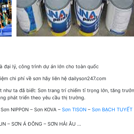
 đại lý, công trình dự án lớn cho toàn quốc
iệm chi phí về sơn hãy liên hệ dailyson247.com
hư ta đã biết: Sơn trang trí chiếm tỉ trọng lớn, tăng trưở
ng phát triển theo yêu cầu thị trường.
– Sơn NIPPON – Sơn KOVA –
Sơn TISON
–
Sơn BẠCH TUYẾT
OTUN – SƠN Á ĐÔNG – SƠN HẢI ÂU …