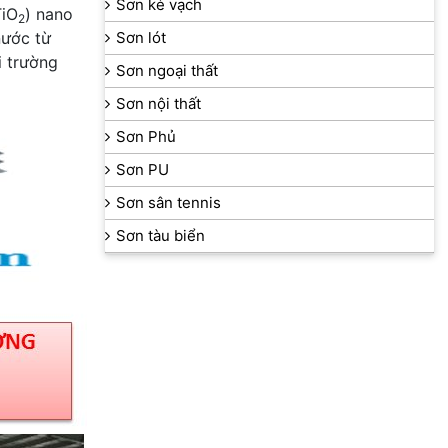
Sơn kẻ vạch
TiO
) nano
2
nước từ
Sơn lót
i trường
Sơn ngoại thất
Sơn nội thất
Sơn Phủ
Sơn PU
Sơn sân tennis
Sơn tàu biển