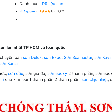
Danh mục:
Dữ liệu sơn
Vu Nguyen
3,121
sơn lớn nhất TP.HCM và toàn quốc
n chuyên bán
sơn Dulux
,
sơn Expo
,
Sơn Seamaster
,
sơn Kova
sơn Kansai
nước,
sơn dầu
, sơn giả đá,
sơn epoxy
2 thành phần, sơn epox
 rỉ
cho kim loại 1 thành phần 2 thành phần,
sơn chịu nhiệt
, 