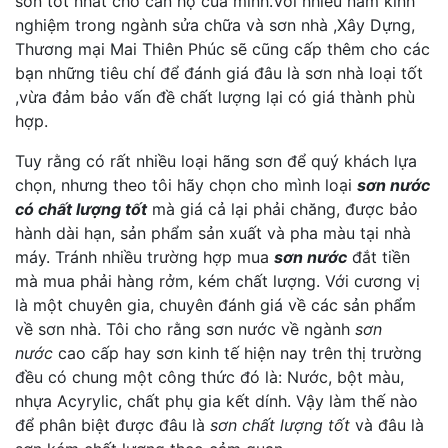
sơn tốt nhất cho căn hộ của minh.Với nhiều năm kinh
nghiệm trong ngành sửa chữa và sơn nhà ,Xây Dựng,
Thương mại Mai Thiên Phúc sẽ cũng cấp thêm cho các
bạn những tiêu chí để đánh giá đâu là sơn nhà loại tốt
,vừa đảm bảo vấn đề chất lượng lại có giá thành phù
hợp.
Tuy rằng có rất nhiều loại hãng sơn để quý khách lựa
chọn, nhưng theo tôi hãy chọn cho mình loại
sơn nước
có chất lượng tốt
mà giá cả lại phải chăng, được bảo
hành dài hạn, sản phẩm sản xuất và pha màu tại nhà
máy. Tránh nhiều trường hợp mua
sơn nước
đắt tiền
mà mua phải hàng rởm, kém chất lượng. Với cương vị
là một chuyên gia, chuyên đánh giá về các sản phẩm
về sơn nhà. Tôi cho rằng sơn nước về ngành
sơn
nước
cao cấp hay sơn kinh tế hiện nay trên thị trường
đều có chung một công thức đó là: Nước, bột màu,
nhựa Acyrylic, chất phụ gia kết dính. Vậy làm thế nào
để phân biệt được đâu là
sơn chất lượng tốt
và đâu là