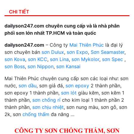
CHI TIẾT
dailyson247.com chuyên cung cấp và là nhà phân
phối sơn lớn nhất TP.HCM và toàn quốc
dailyson247.com
– Công ty
Mai Thiên Phúc
là đại lý
sơn chuyên bán
sơn Dulux
,
sơn Expo
,
Sơn Seamaster
,
sơn Kova
,
sơn KCC
,
sơn Lina
,
sơn Mykolor
,
sơn Spec
,
sơn Boss
,
sơn Nippon
,
sơn Kansai
Mai Thiên Phúc chuyên cung cấp sơn các loại như: sơn
nước,
sơn dầu
, sơn giả đá,
sơn epoxy
2 thành phần,
sơn epoxy 1 thành phần,
sơn lót
giàu kẽm, sơn kẽm 1
thành phần,
sơn chống rỉ
cho kim loại 1 thành phần 2
thành phần,
sơn chịu nhiệt
, sơn nung màu, sơn gỗ, sơn
2k, sơn
chống thấm
đa năng …