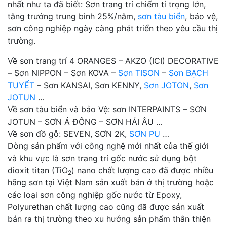
nhất như ta đã biết: Sơn trang trí chiếm tỉ trọng lớn,
tăng trưởng trung bình 25%/năm,
sơn tàu biển
, bảo vệ,
sơn công nghiệp ngày càng phát triển theo yêu cầu thị
trường.
Về sơn trang trí 4 ORANGES – AKZO (ICI) DECORATIVE
– Sơn NIPPON – Sơn KOVA –
Sơn TISON
–
Sơn BẠCH
TUYẾT
– Sơn KANSAI, Sơn KENNY,
Sơn JOTON
,
Sơn
JOTUN
…
Về sơn tàu biển và bảo Vệ: sơn INTERPAINTS – SƠN
JOTUN – SƠN Á ĐÔNG – SƠN HẢI ÂU …
Về sơn đồ gỗ: SEVEN, SƠN 2K,
SƠN PU
…
Dòng sản phẩm với công nghệ mới nhất của thế giới
và khu vực là sơn trang trí gốc nước sử dụng bột
dioxit titan (TiO
) nano chất lượng cao đã được nhiều
2
hãng sơn tại Việt Nam sản xuất bán ở thị trường hoặc
các loại sơn công nghiệp gốc nước từ Epoxy,
Polyurethan chất lượng cao cũng đã được sản xuất
bán ra thị trường theo xu hướng sản phẩm thân thiện