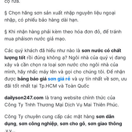
cọ rửa.
§ Chọn hãng sơn sản xuất nhập nguyên liệu ngoại
nhập, có phiếu bảo hàng dài hạn.
§ Khi nhận hàng phải kèm theo hóa đơn đỏ, để tránh
mua phảisơn nước giả mạo.
Các quý khách đã hiểu như nào là
sơn nước có chất
lượng tốt
rồi đúng không ạ? Ngôi nhà của quý vị đang
xây và cần chọn ra loại sơn nước cho ngôi nhà của
mình, hãy nhấc máy lên và gọi cho chúng tôi. Để nhận
được
bảng báo giá
sơn giá rẻ
và uy tín nhất về sơn, ưu
đãi tốt nhất tại Tp.HCM và Toàn Quốc
dailyson247.com
là trang website chính thức của
Công Ty Tnhh Thương Mại Dịch Vụ Mai Thiên Phúc.
Công Ty chuyên cung cấp các mặt hàng
sơn dân
dụng
,
sơn công nghiệp
,
sơn cho gỗ
,
sơn giao thông
.v.v…