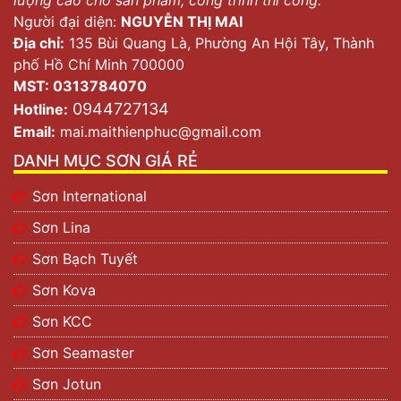
Người đại diện:
NGUYỄN THỊ MAI
Địa chỉ:
135 Bùi Quang Là, Phường An Hội Tây, Thành
phố Hồ Chí Minh 700000
MST: 0313784070
0944727134
Hotline:
Email:
mai.maithienphuc@gmail.com
DANH MỤC SƠN GIÁ RẺ
Sơn International
Sơn Lina
Sơn Bạch Tuyết
Sơn Kova
Sơn KCC
Sơn Seamaster
Sơn Jotun