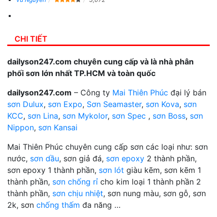
CHI TIẾT
dailyson247.com chuyên cung cấp và là nhà phân
phối sơn lớn nhất TP.HCM và toàn quốc
dailyson247.com
– Công ty
Mai Thiên Phúc
đại lý bán
sơn Dulux
,
sơn Expo
,
Sơn Seamaster
,
sơn Kova
,
sơn
KCC
,
sơn Lina
,
sơn Mykolor
,
sơn Spec
,
sơn Boss
,
sơn
Nippon
,
sơn Kansai
Mai Thiên Phúc chuyên cung cấp sơn các loại như: sơn
nước,
sơn dầu
, sơn giả đá,
sơn epoxy
2 thành phần,
sơn epoxy 1 thành phần,
sơn lót
giàu kẽm, sơn kẽm 1
thành phần,
sơn chống rỉ
cho kim loại 1 thành phần 2
thành phần,
sơn chịu nhiệt
, sơn nung màu, sơn gỗ, sơn
2k, sơn
chống thấm
đa năng …