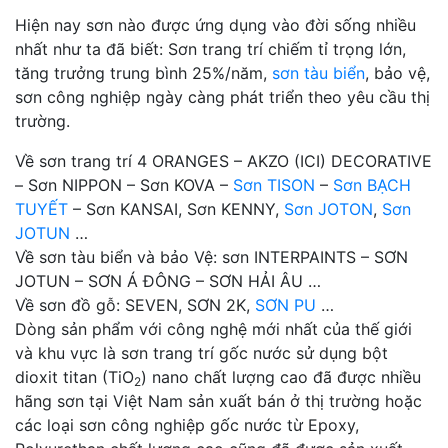
Hiện nay sơn nào được ứng dụng vào đời sống nhiều
nhất như ta đã biết: Sơn trang trí chiếm tỉ trọng lớn,
tăng trưởng trung bình 25%/năm,
sơn tàu biển
, bảo vệ,
sơn công nghiệp ngày càng phát triển theo yêu cầu thị
trường.
Về sơn trang trí 4 ORANGES – AKZO (ICI) DECORATIVE
– Sơn NIPPON – Sơn KOVA –
Sơn TISON
–
Sơn BẠCH
TUYẾT
– Sơn KANSAI, Sơn KENNY,
Sơn JOTON
,
Sơn
JOTUN
…
Về sơn tàu biển và bảo Vệ: sơn INTERPAINTS – SƠN
JOTUN – SƠN Á ĐÔNG – SƠN HẢI ÂU …
Về sơn đồ gỗ: SEVEN, SƠN 2K,
SƠN PU
…
Dòng sản phẩm với công nghệ mới nhất của thế giới
và khu vực là sơn trang trí gốc nước sử dụng bột
dioxit titan (TiO
) nano chất lượng cao đã được nhiều
2
hãng sơn tại Việt Nam sản xuất bán ở thị trường hoặc
các loại sơn công nghiệp gốc nước từ Epoxy,