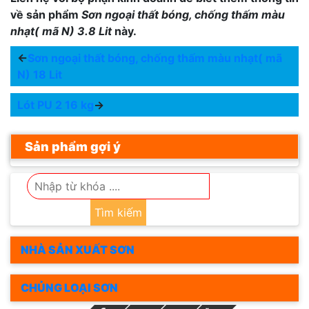
về sản phẩm
Sơn ngoại thất bóng, chống thấm màu
nhạt( mã N) 3.8 Lit
này.
←
Sơn ngoại thất bóng, chống thấm màu nhạt( mã
N) 18 Lit
Lót PU 2 16 kg
→
Sản phẩm gợi ý
Tìm kiếm
NHÀ SẢN XUẤT SƠN
CHỦNG LOẠI SƠN