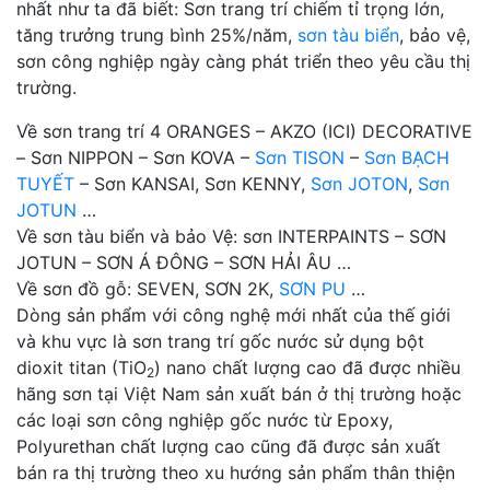
nhất như ta đã biết: Sơn trang trí chiếm tỉ trọng lớn,
tăng trưởng trung bình 25%/năm,
sơn tàu biển
, bảo vệ,
sơn công nghiệp ngày càng phát triển theo yêu cầu thị
trường.
Về sơn trang trí 4 ORANGES – AKZO (ICI) DECORATIVE
– Sơn NIPPON – Sơn KOVA –
Sơn TISON
–
Sơn BẠCH
TUYẾT
– Sơn KANSAI, Sơn KENNY,
Sơn JOTON
,
Sơn
JOTUN
…
Về sơn tàu biển và bảo Vệ: sơn INTERPAINTS – SƠN
JOTUN – SƠN Á ĐÔNG – SƠN HẢI ÂU …
Về sơn đồ gỗ: SEVEN, SƠN 2K,
SƠN PU
…
Dòng sản phẩm với công nghệ mới nhất của thế giới
và khu vực là sơn trang trí gốc nước sử dụng bột
dioxit titan (TiO
) nano chất lượng cao đã được nhiều
2
hãng sơn tại Việt Nam sản xuất bán ở thị trường hoặc
các loại sơn công nghiệp gốc nước từ Epoxy,
Polyurethan chất lượng cao cũng đã được sản xuất
bán ra thị trường theo xu hướng sản phẩm thân thiện