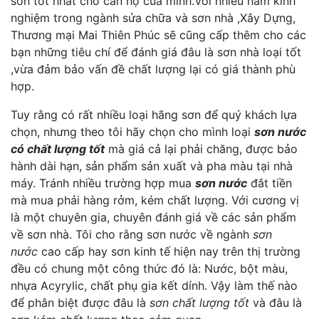
sơn tốt nhất cho căn hộ của minh.Với nhiều năm kinh
nghiệm trong ngành sửa chữa và sơn nhà ,Xây Dựng,
Thương mại Mai Thiên Phúc sẽ cũng cấp thêm cho các
bạn những tiêu chí để đánh giá đâu là sơn nhà loại tốt
,vừa đảm bảo vấn đề chất lượng lại có giá thành phù
hợp.
Tuy rằng có rất nhiều loại hãng sơn để quý khách lựa
chọn, nhưng theo tôi hãy chọn cho mình loại
sơn nước
có chất lượng tốt
mà giá cả lại phải chăng, được bảo
hành dài hạn, sản phẩm sản xuất và pha màu tại nhà
máy. Tránh nhiều trường hợp mua
sơn nước
đắt tiền
mà mua phải hàng rởm, kém chất lượng. Với cương vị
là một chuyên gia, chuyên đánh giá về các sản phẩm
về sơn nhà. Tôi cho rằng sơn nước về ngành
sơn
nước
cao cấp hay sơn kinh tế hiện nay trên thị trường
đều có chung một công thức đó là: Nước, bột màu,
nhựa Acyrylic, chất phụ gia kết dính. Vậy làm thế nào
để phân biệt được đâu là
sơn chất lượng tốt
và đâu là