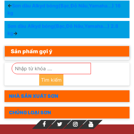
←
Sơn dầu Alkyd bóng(Bạc,Đỏ Nâu,Yamaha...) 16
kg
Sơn dầu Alkyd bóng(Bạc,Đỏ Nâu,Yamaha...) 2.8
kg
→
Sản phẩm gợi ý
Tìm kiếm
NHÀ SẢN XUẤT SƠN
CHỦNG LOẠI SƠN