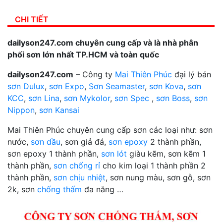
CHI TIẾT
dailyson247.com chuyên cung cấp và là nhà phân
phối sơn lớn nhất TP.HCM và toàn quốc
dailyson247.com
– Công ty
Mai Thiên Phúc
đại lý bán
sơn Dulux
,
sơn Expo
,
Sơn Seamaster
,
sơn Kova
,
sơn
KCC
,
sơn Lina
,
sơn Mykolor
,
sơn Spec
,
sơn Boss
,
sơn
Nippon
,
sơn Kansai
Mai Thiên Phúc chuyên cung cấp sơn các loại như: sơn
nước,
sơn dầu
, sơn giả đá,
sơn epoxy
2 thành phần,
sơn epoxy 1 thành phần,
sơn lót
giàu kẽm, sơn kẽm 1
thành phần,
sơn chống rỉ
cho kim loại 1 thành phần 2
thành phần,
sơn chịu nhiệt
, sơn nung màu, sơn gỗ, sơn
2k, sơn
chống thấm
đa năng …