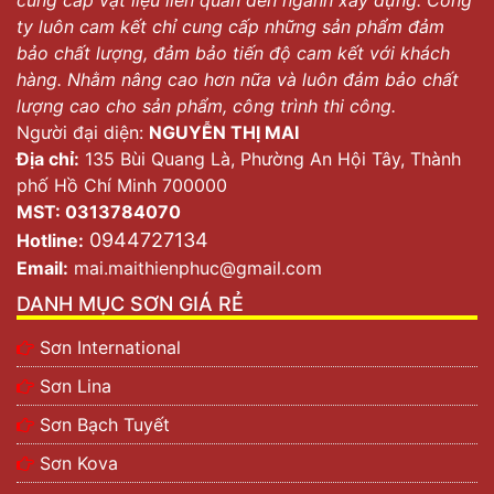
cung cấp vật liệu liên quan đến ngành xây dựng. Công
ty luôn cam kết chỉ cung cấp những sản phẩm đảm
bảo chất lượng, đảm bảo tiến độ cam kết với khách
hàng. Nhằm nâng cao hơn nữa và luôn đảm bảo chất
lượng cao cho sản phẩm, công trình thi công.
Người đại diện:
NGUYỄN THỊ MAI
Địa chỉ:
135 Bùi Quang Là, Phường An Hội Tây, Thành
phố Hồ Chí Minh 700000
MST: 0313784070
0944727134
Hotline:
Email:
mai.maithienphuc@gmail.com
DANH MỤC SƠN GIÁ RẺ
Sơn International
Sơn Lina
Sơn Bạch Tuyết
Sơn Kova