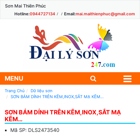
Sơn Mai Thiên Phúc
Hotline:
0944727134
Email:
mai.maithienphuc@gmail.com
MENU
Trang Chủ
Dữ liệu sơn
SƠN BÁM DÍNH TRÊN KẼM,INOX,SẮT MẠ KẼM…
SƠN BÁM DÍNH TRÊN KẼM,INOX,SẮT MẠ
KẼM…
Mã SP:
DLS2473540