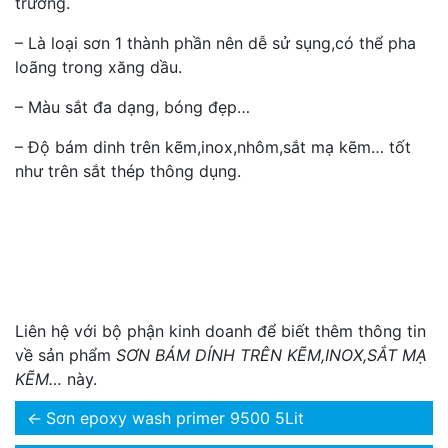
trường.
– Là loại sơn 1 thành phần nên dễ sử sụng,có thể pha
loãng trong xăng dầu.
– Màu sắt đa dạng, bóng đẹp…
– Độ bám dinh trên kẽm,inox,nhôm,sắt mạ kẽm… tốt
như trên sắt thép thông dụng.
Liên hệ với bộ phận kinh doanh để biết thêm thông tin
về sản phẩm
SƠN BÁM DÍNH TRÊN KẼM,INOX,SẮT MẠ
KẼM…
này.
←
Sơn epoxy wash primer 9500 5Lit