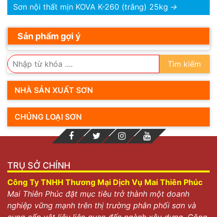
Sơn nội thất mịn KOVA K-260 (trắng) 25kg
→
Sản phẩm gợi ý
Tìm kiếm
NHÀ SẢN XUẤT SƠN
CHỦNG LOẠI SƠN
TRỤ SỞ CHÍNH
Công Ty TNHH Thương Mại Dịch Vụ Mai Thiên Phúc
Mai Thiên Phúc đặt mục tiêu trở thành một doanh
nghiệp vững mạnh trên thị trường phân phối sơn và