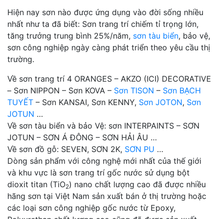
Hiện nay sơn nào được ứng dụng vào đời sống nhiều
nhất như ta đã biết: Sơn trang trí chiếm tỉ trọng lớn,
tăng trưởng trung bình 25%/năm,
sơn tàu biển
, bảo vệ,
sơn công nghiệp ngày càng phát triển theo yêu cầu thị
trường.
Về sơn trang trí 4 ORANGES – AKZO (ICI) DECORATIVE
– Sơn NIPPON – Sơn KOVA –
Sơn TISON
–
Sơn BẠCH
TUYẾT
– Sơn KANSAI, Sơn KENNY,
Sơn JOTON
,
Sơn
JOTUN
…
Về sơn tàu biển và bảo Vệ: sơn INTERPAINTS – SƠN
JOTUN – SƠN Á ĐÔNG – SƠN HẢI ÂU …
Về sơn đồ gỗ: SEVEN, SƠN 2K,
SƠN PU
…
Dòng sản phẩm với công nghệ mới nhất của thế giới
và khu vực là sơn trang trí gốc nước sử dụng bột
dioxit titan (TiO
) nano chất lượng cao đã được nhiều
2
hãng sơn tại Việt Nam sản xuất bán ở thị trường hoặc
các loại sơn công nghiệp gốc nước từ Epoxy,