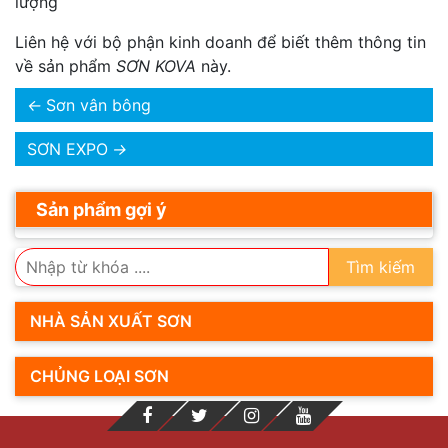
lượng
Liên hệ với bộ phận kinh doanh để biết thêm thông tin
về sản phẩm
SƠN KOVA
này.
←
Sơn vân bông
SƠN EXPO
→
Sản phẩm gợi ý
Tìm kiếm
NHÀ SẢN XUẤT SƠN
CHỦNG LOẠI SƠN