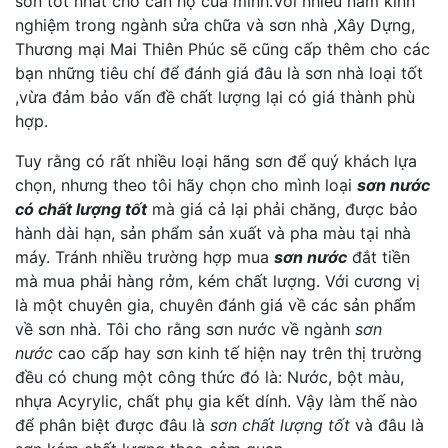
sơn tốt nhất cho căn hộ của minh.Với nhiều năm kinh
nghiệm trong ngành sửa chữa và sơn nhà ,Xây Dựng,
Thương mại Mai Thiên Phúc sẽ cũng cấp thêm cho các
bạn những tiêu chí để đánh giá đâu là sơn nhà loại tốt
,vừa đảm bảo vấn đề chất lượng lại có giá thành phù
hợp.
Tuy rằng có rất nhiều loại hãng sơn để quý khách lựa
chọn, nhưng theo tôi hãy chọn cho mình loại
sơn nước
có chất lượng tốt
mà giá cả lại phải chăng, được bảo
hành dài hạn, sản phẩm sản xuất và pha màu tại nhà
máy. Tránh nhiều trường hợp mua
sơn nước
đắt tiền
mà mua phải hàng rởm, kém chất lượng. Với cương vị
là một chuyên gia, chuyên đánh giá về các sản phẩm
về sơn nhà. Tôi cho rằng sơn nước về ngành
sơn
nước
cao cấp hay sơn kinh tế hiện nay trên thị trường
đều có chung một công thức đó là: Nước, bột màu,
nhựa Acyrylic, chất phụ gia kết dính. Vậy làm thế nào
để phân biệt được đâu là
sơn chất lượng tốt
và đâu là