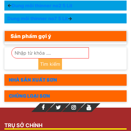
←
Dung môi thinner no2 5 Lit
Dung môi thinner no7 5 Lit
→
Sản phẩm gợi ý
Tìm kiếm
NHÀ SẢN XUẤT SƠN
CHỦNG LOẠI SƠN
TRỤ SỞ CHÍNH