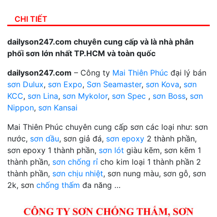
CHI TIẾT
dailyson247.com chuyên cung cấp và là nhà phân
phối sơn lớn nhất TP.HCM và toàn quốc
dailyson247.com
– Công ty
Mai Thiên Phúc
đại lý bán
sơn Dulux
,
sơn Expo
,
Sơn Seamaster
,
sơn Kova
,
sơn
KCC
,
sơn Lina
,
sơn Mykolor
,
sơn Spec
,
sơn Boss
,
sơn
Nippon
,
sơn Kansai
Mai Thiên Phúc chuyên cung cấp sơn các loại như: sơn
nước,
sơn dầu
, sơn giả đá,
sơn epoxy
2 thành phần,
sơn epoxy 1 thành phần,
sơn lót
giàu kẽm, sơn kẽm 1
thành phần,
sơn chống rỉ
cho kim loại 1 thành phần 2
thành phần,
sơn chịu nhiệt
, sơn nung màu, sơn gỗ, sơn
2k, sơn
chống thấm
đa năng …