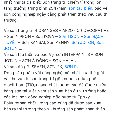
nhất như ta đã biết: Sơn trang trí chiếm tỉ trọng lớn,
tăng trưởng trung bình 25%/năm,
sơn tàu biển
, bảo vệ,
sơn công nghiệp ngày càng phát triển theo yêu cầu thị
trường.
Về sơn trang trí 4 ORANGES – AKZO (ICI) DECORATIVE
– Sơn NIPPON – Sơn KOVA –
Sơn TISON
–
Sơn BẠCH
TUYẾT
– Sơn KANSAI, Sơn KENNY,
Sơn JOTON
,
Sơn
JOTUN
…
Về sơn tàu biển và bảo Vệ: sơn INTERPAINTS – SƠN
JOTUN – SƠN Á ĐÔNG – SƠN HẢI ÂU …
Về sơn đồ gỗ: SEVEN, SƠN 2K,
SƠN PU
…
Dòng sản phẩm với công nghệ mới nhất của thế giới
và khu vực là sơn trang trí gốc nước sử dụng bột
dioxit titan (TiO
) nano chất lượng cao đã được nhiều
2
hãng sơn tại Việt Nam sản xuất bán ở thị trường hoặc
các loại sơn công nghiệp gốc nước từ Epoxy,
Polyurethan chất lượng cao cũng đã được sản xuất
bán ra thị trường theo xu hướng sản phẩm thân thiện