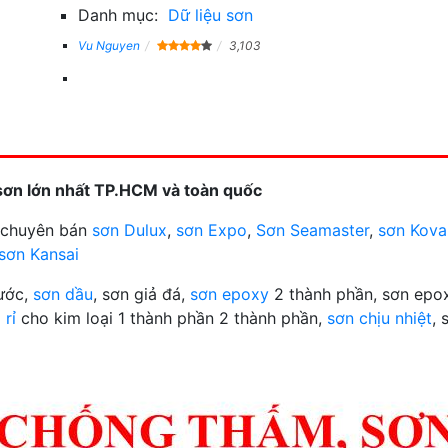
Danh mục:
Dữ liệu sơn
Vu Nguyen
3,103
sơn lớn nhất TP.HCM và toàn quốc
n chuyên bán
sơn Dulux
,
sơn Expo
,
Sơn Seamaster
,
sơn Kova
sơn Kansai
nước,
sơn dầu
, sơn giả đá,
sơn epoxy
2 thành phần, sơn epox
 rỉ
cho kim loại 1 thành phần 2 thành phần,
sơn chịu nhiệt
, 