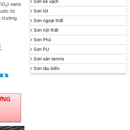
Sơn kẻ vạch
TiO
) nano
2
nước từ
Sơn lót
i trường
Sơn ngoại thất
Sơn nội thất
Sơn Phủ
Sơn PU
Sơn sân tennis
Sơn tàu biển