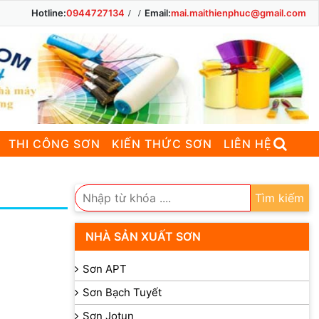
Hotline:
0944727134
Email:
mai.maithienphuc@gmail.com
THI CÔNG SƠN
KIẾN THỨC SƠN
LIÊN HỆ
Tìm kiếm
NHÀ SẢN XUẤT SƠN
Sơn APT
Sơn Bạch Tuyết
Sơn Jotun