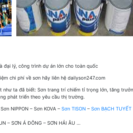
 đại lý, công trình dự án lớn cho toàn quốc
iệm chi phí về sơn hãy liên hệ dailyson247.com
hư ta đã biết: Sơn trang trí chiếm tỉ trọng lớn, tăng trưở
ng phát triển theo yêu cầu thị trường.
– Sơn NIPPON – Sơn KOVA –
Sơn TISON
–
Sơn BẠCH TUYẾT
OTUN – SƠN Á ĐÔNG – SƠN HẢI ÂU …