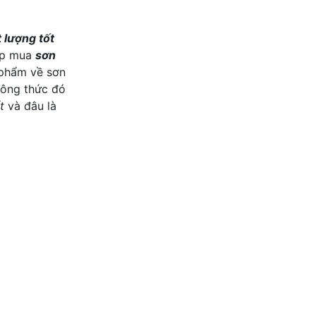
 lượng tốt
hợp mua
sơn
 phẩm về sơn
công thức đó
t
và đâu là