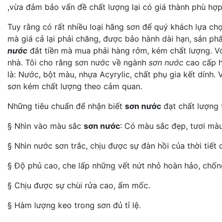
,vừa đảm bảo vấn đề chất lượng lại có giá thành phù hợp
Tuy rằng có rất nhiều loại hãng sơn để quý khách lựa ch
mà giá cả lại phải chăng, được bảo hành dài hạn, sản p
nước
đắt tiền mà mua phải hàng rởm, kém chất lượng. Vớ
nhà. Tôi cho rằng sơn nước về ngành
sơn nước
cao cấp h
là: Nước, bột màu, nhựa Acyrylic, chất phụ gia kết dính.
sơn kém chất lượng theo cảm quan.
Những tiêu chuẩn để nhận biết
sơn nước
đạt chất lượng 
§ Nhìn vào màu sắc
sơn nước
: Có màu sắc đẹp, tươi màu
§ Nhìn nước sơn trắc, chịu được sự đàn hồi của thời tiết 
§ Độ phủ cao, che lấp những vết nứt nhỏ hoàn hảo, chốn
§ Chịu được sự chùi rửa cao, ẩm mốc.
§ Hàm lượng keo trong sơn đủ tỉ lệ.