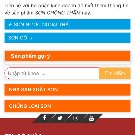
Liên hệ với bộ phận kinh doanh để biết thêm thông tin
về sản phẩm
SƠN CHỐNG THẤM
này.
←
SƠN NƯỚC NGOẠI THẤT
SƠN GỖ
→
Sản phẩm gợi ý
Tìm kiếm
NHÀ SẢN XUẤT SƠN
CHỦNG LOẠI SƠN