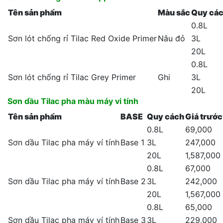
Tên sản phẩm
Màu sắc
Quy cá
0.8L
Sơn lót chống rỉ Tilac Red Oxide Primer
Nâu đỏ
3L
20L
0.8L
Sơn lót chống rỉ Tilac Grey Primer
Ghi
3L
20L
Sơn dầu Tilac pha màu máy vi tính
Tên sản phẩm
BASE
Quy cách
Giá trướ
0.8L
69,000
Sơn dầu Tilac pha máy ví tính
Base 1
3L
247,000
20L
1,587,000
0.8L
67,000
Sơn dầu Tilac pha máy ví tính
Base 2
3L
242,000
20L
1,567,000
0.8L
65,000
Sơn dầu Tilac pha máy ví tính
Base 3
3L
229,000