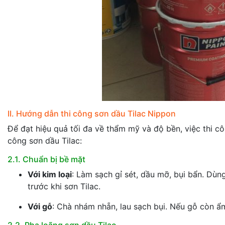
II. Hướng dẫn thi công sơn dầu Tilac Nippon
Để đạt hiệu quả tối đa về thẩm mỹ và độ bền, việc thi cô
công sơn dầu Tilac:
2.1. Chuẩn bị bề mặt
Với kim loại
: Làm sạch gỉ sét, dầu mỡ, bụi bẩn. Dù
trước khi sơn Tilac.
Với gỗ
: Chà nhám nhẵn, lau sạch bụi. Nếu gỗ còn ẩm
2.2. Pha loãng sơn dầu Tilac