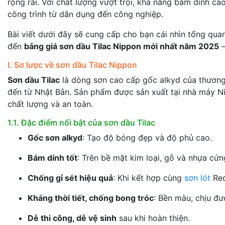
rộng rãi. Với chất lượng vượt trội, khả năng bám dính ca
công trình từ dân dụng đến công nghiệp.
Bài viết dưới đây sẽ cung cấp cho bạn cái nhìn tổng qua
đến
bảng giá sơn dầu Tilac Nippon mới nhất năm 2025
–
I. Sơ lược về sơn dầu Tilac Nippon
Sơn dầu Tilac
là dòng sơn cao cấp gốc alkyd của thươn
đến từ Nhật Bản. Sản phẩm được sản xuất tại nhà máy Ni
chất lượng và an toàn.
1.1. Đặc điểm nổi bật của sơn dầu Tilac
Gốc sơn alkyd
: Tạo độ bóng đẹp và độ phủ cao.
Bám dính tốt
: Trên bề mặt kim loại, gỗ và nhựa cứn
Chống gỉ sét hiệu quả
: Khi kết hợp cùng
sơn lót
Red
Kháng thời tiết, chống bong tróc
: Bền màu, chịu đ
Dễ thi công, dễ vệ sinh
sau khi hoàn thiện.