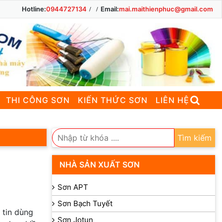
Hotline:
0944727134
Email:
mai.maithienphuc@gmail.com
THI CÔNG SƠN
KIẾN THỨC SƠN
LIÊN HỆ
Tìm kiếm
NHÀ SẢN XUẤT SƠN
Sơn APT
Sơn Bạch Tuyết
 tin dùng
Sơn Jotun