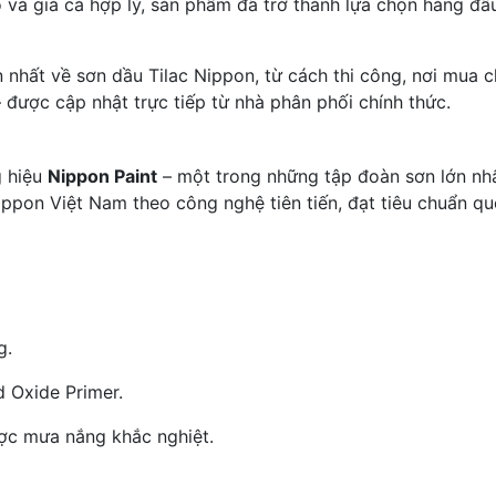
o và giá cả hợp lý, sản phẩm đã trở thành lựa chọn hàng đầ
n nhất về sơn dầu Tilac Nippon, từ cách thi công, nơi mua 
 được cập nhật trực tiếp từ nhà phân phối chính thức.
g hiệu
Nippon Paint
– một trong những tập đoàn sơn lớn nh
ppon Việt Nam theo công nghệ tiên tiến, đạt tiêu chuẩn qu
g.
 Oxide Primer.
ược mưa nắng khắc nghiệt.