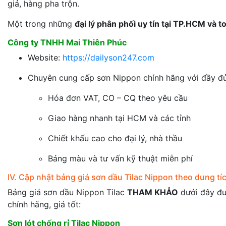
giả, hàng pha trộn.
Một trong những
đại lý phân phối uy tín tại TP.HCM và 
Công ty TNHH Mai Thiên Phúc
Website:
https://dailyson247.com
Chuyên cung cấp sơn Nippon chính hãng với đầy đủ
Hóa đơn VAT, CO – CQ theo yêu cầu
Giao hàng nhanh tại HCM và các tỉnh
Chiết khấu cao cho đại lý, nhà thầu
Bảng màu và tư vấn kỹ thuật miễn phí
IV. Cập nhật bảng giá sơn dầu Tilac Nippon theo dung t
Bảng giá sơn dầu Nippon Tilac
THAM KHẢO
dưới đây đư
chính hãng, giá tốt:
Sơn lót chống rỉ Tilac Nippon