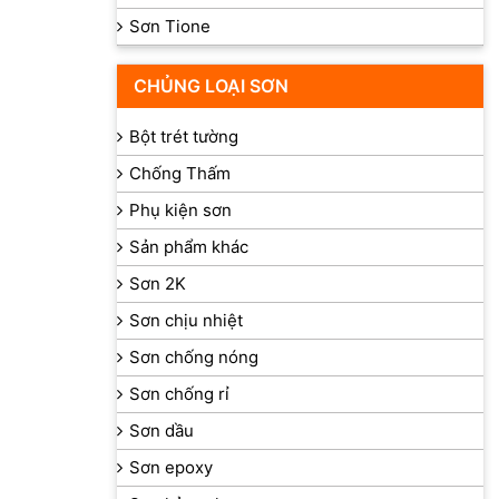
ông trình
Sơn Tione
ng tình nhỏ
CHỦNG LOẠI SƠN
Bột trét tường
Chống Thấm
 công.
Phụ kiện sơn
Sản phẩm khác
Sơn 2K
Sơn chịu nhiệt
 khuyết
Sơn chống nóng
Sơn chống rỉ
Sơn dầu
Sơn epoxy
iúp cho bề