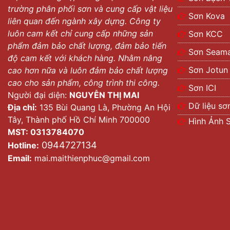
trường phân phối sơn và cung cấp vật liệu
Sơn Kova
liên quan đến ngành xây dựng. Công ty
luôn cam kết chỉ cung cấp những sản
Sơn KCC
phẩm đảm bảo chất lượng, đảm bảo tiến
Sơn Seama
độ cam kết với khách hàng. Nhằm nâng
Sơn Jotun
cao hơn nữa và luôn đảm bảo chất lượng
cao cho sản phẩm, công trình thi công.
Sơn ICI
Người đại diện:
NGUYỄN THỊ MAI
Dữ liệu sơ
Địa chỉ:
135 Bùi Quang Là, Phường An Hội
Tây, Thành phố Hồ Chí Minh 700000
Hình Ảnh 
MST: 0313784070
0944727134
Hotline:
Email:
mai.maithienphuc@gmail.com