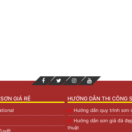
hát triển trên bề mặt thi công.
ương ứng. Dưới đây là bảng tổng hợp các bảng giá bột tr
khảo.
SƠN GIÁ RẺ
HƯỚNG DẪN THI CÔNG 
ational
Hướng dẫn quy trình sơn 
Hướng dẫn sơn giả đá đẹ
thuật
Tuyết