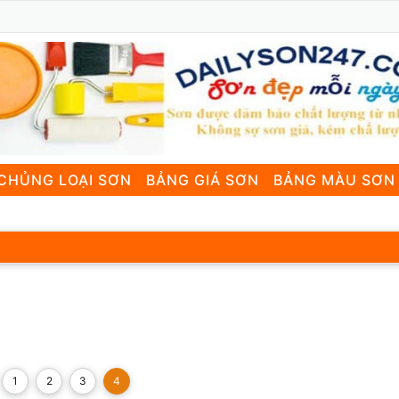
CHỦNG LOẠI SƠN
BẢNG GIÁ SƠN
BẢNG MÀU SƠN
1
2
3
4