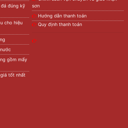
ả đá đúng kỹ
sơn
Hướng dẫn thanh toán
àu cho hiệu
Quy định thanh toán
ờng
 nước
ường gồm mấy
giá tốt nhất