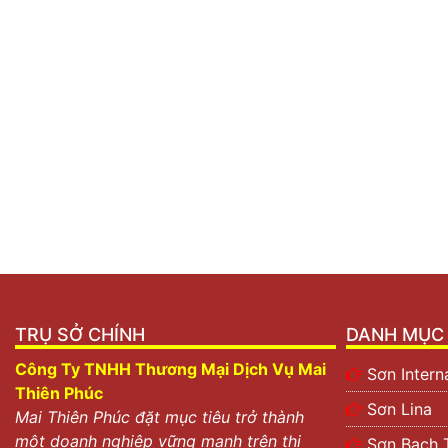
mặt tường được mịn và đẹp.
Có khả năng chống kiềm và nước cao.
Khả năng kháng nước, chống ẩm tương đối cao.
Độ bền công trình cao.
Có khả năng chống ăn mòn và ngăn ngừa nấm mốc p
Bảng tổng hợp giá các loại bột trét tường
Mỗi một hãng bột trét tường thường kèm theo bảng giá t
nhất 2022 được Đại lý sơn 247 cung cấp cho bạn tham 
TRỤ SỞ CHÍNH
DANH MỤC 
Công Ty TNHH Thương Mại Dịch Vụ Mai
Sơn Intern
Thiên Phúc
Sơn Lina
Mai Thiên Phúc đặt mục tiêu trở thành
một doanh nghiệp vững mạnh trên thị
Sơn Bạch 