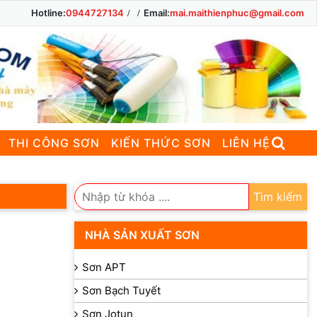
Hotline:
0944727134
Email:
mai.maithienphuc@gmail.com
THI CÔNG SƠN
KIẾN THỨC SƠN
LIÊN HỆ
Tìm kiếm
NHÀ SẢN XUẤT SƠN
Sơn APT
Sơn Bạch Tuyết
Sơn Jotun