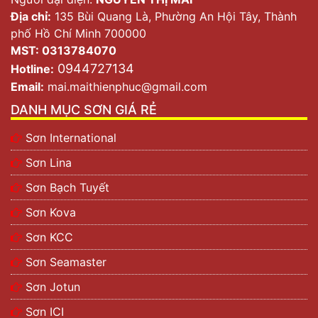
Địa chỉ:
135 Bùi Quang Là, Phường An Hội Tây, Thành
phố Hồ Chí Minh 700000
MST: 0313784070
0944727134
Hotline:
Email:
mai.maithienphuc@gmail.com
DANH MỤC SƠN GIÁ RẺ
Sơn International
Sơn Lina
Sơn Bạch Tuyết
Sơn Kova
Sơn KCC
Sơn Seamaster
Sơn Jotun
Sơn ICI