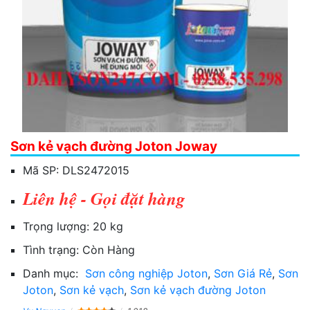
Sơn kẻ vạch đường Joton Joway
Mã SP:
DLS2472015
Liên hệ - Gọi đặt hàng
Trọng lượng:
20 kg
Tình trạng:
Còn Hàng
Danh mục:
Sơn công nghiệp Joton
,
Sơn Giá Rẻ
,
Sơn
Joton
,
Sơn kẻ vạch
,
Sơn kẻ vạch đường Joton