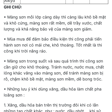
Alkyd
GHI CHÚ:
• Màng sơn mỗi lớp càng dày thì càng lâu khô bề mặt
và khô cứng, màng sơn rất mềm, dễ trầy xước, chất
lượng và khả năng bảo vệ của màng sơn giảm.
• Mùa mưa để đảm bảo điều kiện thi công phải tiến
hành sơn nơi có mái che, khô thoáng. Tốt nhất là thi
công khi trời nắng ráo.
• Màng sơn trong suốt và sau quá trình thi công sơn
cần giữ cho khô thoáng. Tránh nước, nước mưa, chất
lỏng khác văng vào màng sơn, để tránh màng sơn bị
rỗ, chậm khô bề mặt, màng sơn mềm, dễ bong tróc.
• Những lưu ý khi dùng xăng, dầu hỏa làm chất pha
loãng sơn :
1. Xăng, dầu hỏa bán trên thị trường đôi khi có lẫn
những tạp chất khác, như : nước, dầu nhớt,… khi sử