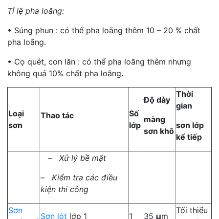
Tỉ lệ pha loãng:
• Súng phun : có thể pha loãng thêm 10 – 20 % chất
pha loãng.
• Cọ quét, con lăn : có thể pha loãng thêm nhưng
không quá 10% chất pha loãng.
Thời
Độ dày
gian
Loại
Số
Thao tác
màng
sơn
lớp
sơn lớp
sơn khô
kế tiếp
–
Xử lý bề mặt
–
Kiểm tra các điều
kiện thi công
Sơn
Tối thiểu
Sơn lót
lớp 1
1
35
µ
m