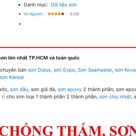
Danh mục:
Dữ liệu sơn
Vu Nguyen
3,126
sơn lớn nhất TP.HCM và toàn quốc
n chuyên bán
sơn Dulux
,
sơn Expo
,
Sơn Seamaster
,
sơn Kova
sơn Kansai
nước,
sơn dầu
, sơn giả đá,
sơn epoxy
2 thành phần, sơn epox
 rỉ
cho kim loại 1 thành phần 2 thành phần,
sơn chịu nhiệt
, 