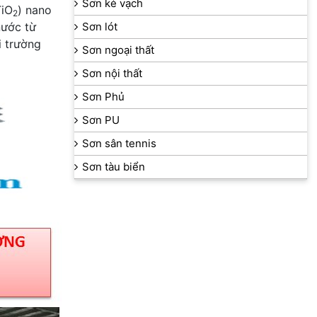
Sơn kẻ vạch
TiO
) nano
2
nước từ
Sơn lót
i trường
Sơn ngoại thất
Sơn nội thất
Sơn Phủ
Sơn PU
Sơn sân tennis
Sơn tàu biển