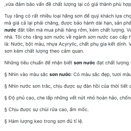
,vừa đảm bảo vấn đề chất lượng lại có giá thành phù hợp
Tuy rằng có rất nhiều loại hãng sơn để quý khách lựa ch
mà giá cả lại phải chăng, được bảo hành dài hạn, sản p
nước
đắt tiền mà mua phải hàng rởm, kém chất lượng. Vớ
nhà. Tôi cho rằng sơn nước về ngành
sơn nước
cao cấp h
là: Nước, bột màu, nhựa Acyrylic, chất phụ gia kết dính.
sơn kém chất lượng theo cảm quan.
Những tiêu chuẩn để nhận biết
sơn nước
đạt chất lượng 
§ Nhìn vào màu sắc
sơn nước
: Có màu sắc đẹp, tươi màu
§ Nhìn nước sơn trắc, chịu được sự đàn hồi của thời tiết 
§ Độ phủ cao, che lấp những vết nứt nhỏ hoàn hảo, chốn
§ Chịu được sự chùi rửa cao, ẩm mốc.
§ Hàm lượng keo trong sơn đủ tỉ lệ.