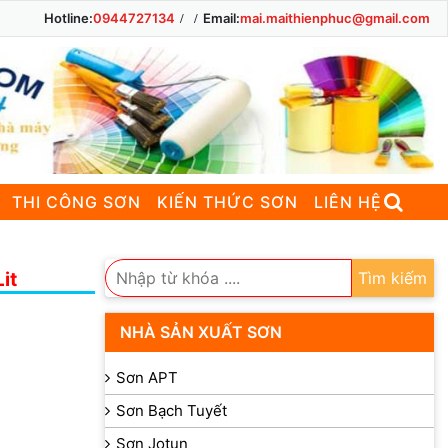
Hotline:
0944727134
Email:
mai.maithienphuc@gmail.com
THI CÔNG SƠN
KIẾN THỨC SƠN
LIÊN HỆ
it
Tìm kiếm
NHÀ SẢN XUẤT SƠN
Sơn APT
Sơn Bạch Tuyết
Sơn Jotun