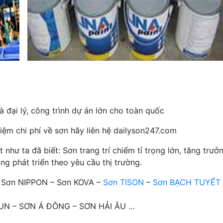
 đại lý, công trình dự án lớn cho toàn quốc
iệm chi phí về sơn hãy liên hệ dailyson247.com
hư ta đã biết: Sơn trang trí chiếm tỉ trọng lớn, tăng trưở
ng phát triển theo yêu cầu thị trường.
– Sơn NIPPON – Sơn KOVA –
Sơn TISON
–
Sơn BẠCH TUYẾT
OTUN – SƠN Á ĐÔNG – SƠN HẢI ÂU …