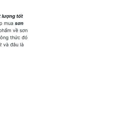
 lượng tốt
hợp mua
sơn
 phẩm về sơn
công thức đó
t
và đâu là