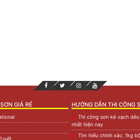
SƠN GIÁ RẺ
HƯỚNG DẪN THI CÔNG 
ational
Thi công sơn kẻ vạch dẻo 
nhất hiện nay
Tìm hiểu chính xác: 1kg bộ
Tuyết