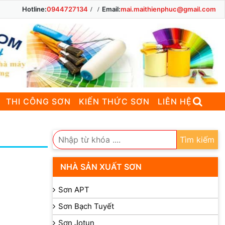
Hotline:
0944727134
Email:
mai.maithienphuc@gmail.com
THI CÔNG SƠN
KIẾN THỨC SƠN
LIÊN HỆ
Tìm kiếm
NHÀ SẢN XUẤT SƠN
Sơn APT
Sơn Bạch Tuyết
Sơn Jotun