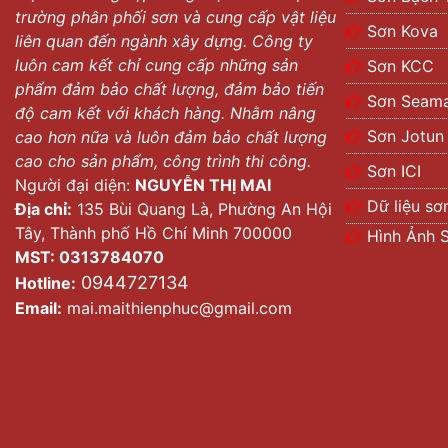
trường phân phối sơn và cung cấp vật liệu
Sơn Kova
liên quan đến ngành xây dựng. Công ty
luôn cam kết chỉ cung cấp những sản
Sơn KCC
phẩm đảm bảo chất lượng, đảm bảo tiến
Sơn Seama
độ cam kết với khách hàng. Nhằm nâng
Sơn Jotun
cao hơn nữa và luôn đảm bảo chất lượng
cao cho sản phẩm, công trình thi công.
Sơn ICI
Người đại diện:
NGUYỄN THỊ MAI
Dữ liệu sơ
Địa chỉ:
135 Bùi Quang Là, Phường An Hội
Tây, Thành phố Hồ Chí Minh 700000
Hình Ảnh 
MST: 0313784070
0944727134
Hotline:
Email:
mai.maithienphuc@gmail.com