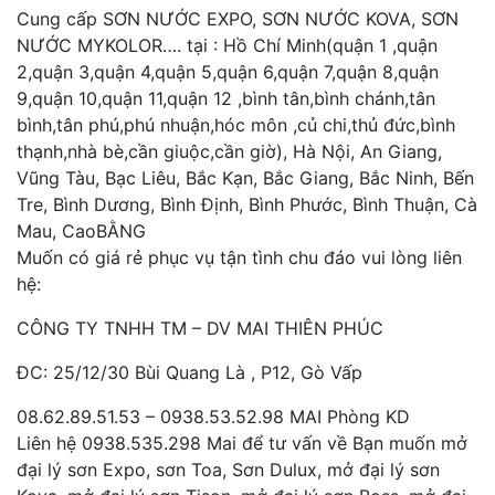
Cung cấp SƠN NƯỚC EXPO, SƠN NƯỚC KOVA, SƠN
NƯỚC MYKOLOR…. tại : Hồ Chí Minh(quận 1 ,quận
2,quận 3,quận 4,quận 5,quận 6,quận 7,quận 8,quận
9,quận 10,quận 11,quận 12 ,bình tân,bình chánh,tân
bình,tân phú,phú nhuận,hóc môn ,củ chi,thủ đức,bình
thạnh,nhà bè,cần giuộc,cần giờ), Hà Nội, An Giang,
Vũng Tàu, Bạc Liêu, Bắc Kạn, Bắc Giang, Bắc Ninh, Bến
Tre, Bình Dương, Bình Định, Bình Phước, Bình Thuận, Cà
Mau, CaoBẰNG
Muốn có giá rẻ phục vụ tận tình chu đáo vui lòng liên
hệ:
CÔNG TY TNHH TM – DV MAI THIÊN PHÚC
ĐC: 25/12/30 Bùi Quang Là , P12, Gò Vấp
08.62.89.51.53 – 0938.53.52.98 MAI Phòng KD
Liên hệ 0938.535.298 Mai để tư vấn về Bạn muốn mở
đại lý sơn Expo, sơn Toa, Sơn Dulux, mở đại lý sơn