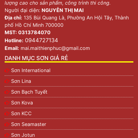
lượng cao cho sản phẩm, công trình thi công.
Người đại diện:
NGUYỄN THỊ MAI
Địa chỉ:
135 Bùi Quang Là, Phường An Hội Tây, Thành
phố Hồ Chí Minh 700000
MST: 0313784070
0944727134
Hotline:
Email:
mai.maithienphuc@gmail.com
DANH MỤC SƠN GIÁ RẺ
Sơn International
Sơn Lina
Sơn Bạch Tuyết
Sơn Kova
Sơn KCC
Sơn Seamaster
Sơn Jotun