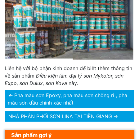
Liên hệ với bộ phận kinh doanh để biết thêm thông tin
về sản phẩm
Điều kiện làm đại lý sơn Mykolor, sơn
Expo, sơn Dulux, sơn Kova
này.
←
Pha màu sơn Epoxy, pha màu sơn chống rỉ , pha
màu sơn dầu chính xác nhất
NHÀ PHÂN PHỐI SƠN LINA TẠI TIỀN GIANG
→
Sản phẩm gợi ý