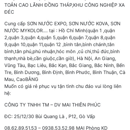
TOẢN CAO LÃNH ĐỒNG THÁP,KHU CÔNG NGHIỆP XA
ĐÉC
Cung cấp SƠN NƯỚC EXPO, SƠN NƯỚC KOVA, SƠN
NƯỚC MYKOLOR…. tại : Hồ Chí Minh(quận 1 ,quận
2,quận 3,quận 4,quận 5,quận 6,quận 7,quận 8,quận
9,quận 10,quận 11,quận 12 ,bình tân,bình chánh,tân
bình,tân phú,phú nhuận,hóc môn ,củ chi,thủ đức,bình
thạnh,nhà bè,cần giuộc,cần giờ), Hà Nội, An Giang,
Vũng Tàu, Bạc Liêu, Bắc Kạn, Bắc Giang, Bắc Ninh, Bến
Tre, Bình Dương, Bình Định, Bình Phước, Bình Thuận, Cà
Mau, CaoBẰNG
Muốn có giá rẻ phục vụ tận tình chu đáo vui lòng liên
hệ:
CÔNG TY TNHH TM – DV MAI THIÊN PHÚC
ĐC: 25/12/30 Bùi Quang Là , P12, Gò Vấp
08.62.89.51.53 – 0938.53.52.98 MAI Phòng KD