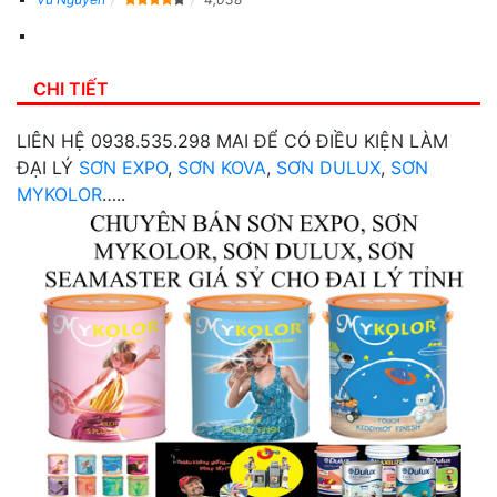
CHI TIẾT
LIÊN HỆ 0938.535.298 MAI ĐỂ CÓ ĐIỀU KIỆN LÀM
ĐẠI LÝ
SƠN EXPO
,
SƠN KOVA
,
SƠN DULUX
,
SƠN
MYKOLOR
…..