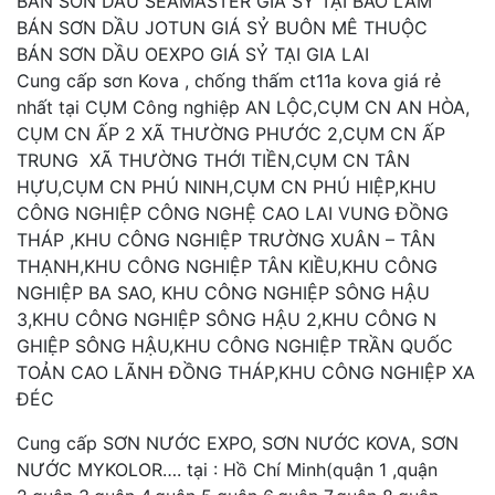
BÁN SƠN DẦU SEAMASTER GIÁ SỶ TẠI BẢO LÂM
BÁN SƠN DẦU JOTUN GIÁ SỶ BUÔN MÊ THUỘC
BÁN SƠN DẦU OEXPO GIÁ SỶ TẠI GIA LAI
Cung cấp sơn Kova , chống thấm ct11a kova giá rẻ
nhất tại CỤM Công nghiệp AN LỘC,CỤM CN AN HÒA,
CỤM CN ẤP 2 XÃ THƯỜNG PHƯỚC 2,CỤM CN ẤP
TRUNG XÃ THƯỜNG THỚI TIỀN,CỤM CN TÂN
HỰU,CỤM CN PHÚ NINH,CỤM CN PHÚ HIỆP,KHU
CÔNG NGHIỆP CÔNG NGHỆ CAO LAI VUNG ĐỒNG
THÁP ,KHU CÔNG NGHIỆP TRƯỜNG XUÂN – TÂN
THẠNH,KHU CÔNG NGHIỆP TÂN KIỀU,KHU CÔNG
NGHIỆP BA SAO, KHU CÔNG NGHIỆP SÔNG HẬU
3,KHU CÔNG NGHIỆP SÔNG HẬU 2,KHU CÔNG N
GHIỆP SÔNG HẬU,KHU CÔNG NGHIỆP TRẦN QUỐC
TOẢN CAO LÃNH ĐỒNG THÁP,KHU CÔNG NGHIỆP XA
ĐÉC
Cung cấp SƠN NƯỚC EXPO, SƠN NƯỚC KOVA, SƠN
NƯỚC MYKOLOR…. tại : Hồ Chí Minh(quận 1 ,quận