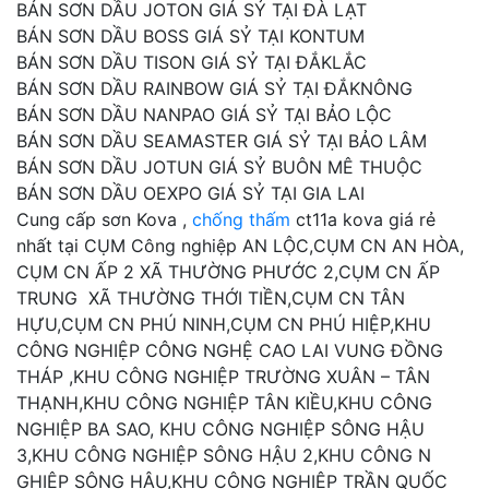
BÁN SƠN DẦU JOTON GIÁ SỶ TẠI ĐÀ LẠT
BÁN SƠN DẦU BOSS GIÁ SỶ TẠI KONTUM
BÁN SƠN DẦU TISON GIÁ SỶ TẠI ĐẮKLẮC
BÁN SƠN DẦU RAINBOW GIÁ SỶ TẠI ĐẮKNÔNG
BÁN SƠN DẦU NANPAO GIÁ SỶ TẠI BẢO LỘC
BÁN SƠN DẦU SEAMASTER GIÁ SỶ TẠI BẢO LÂM
BÁN SƠN DẦU JOTUN GIÁ SỶ BUÔN MÊ THUỘC
BÁN SƠN DẦU OEXPO GIÁ SỶ TẠI GIA LAI
Cung cấp sơn Kova ,
chống thấm
ct11a kova giá rẻ
nhất tại CỤM Công nghiệp AN LỘC,CỤM CN AN HÒA,
CỤM CN ẤP 2 XÃ THƯỜNG PHƯỚC 2,CỤM CN ẤP
TRUNG XÃ THƯỜNG THỚI TIỀN,CỤM CN TÂN
HỰU,CỤM CN PHÚ NINH,CỤM CN PHÚ HIỆP,KHU
CÔNG NGHIỆP CÔNG NGHỆ CAO LAI VUNG ĐỒNG
THÁP ,KHU CÔNG NGHIỆP TRƯỜNG XUÂN – TÂN
THẠNH,KHU CÔNG NGHIỆP TÂN KIỀU,KHU CÔNG
NGHIỆP BA SAO, KHU CÔNG NGHIỆP SÔNG HẬU
3,KHU CÔNG NGHIỆP SÔNG HẬU 2,KHU CÔNG N
GHIỆP SÔNG HẬU,KHU CÔNG NGHIỆP TRẦN QUỐC