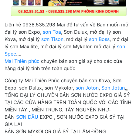
Liên hệ 0938.535.298 Mai để tư vấn về Bạn muốn mở
đại lý sơn Expo,
sơn Toa
, Sơn Dulux, mở đại lý sơn
Kova, mở đại lý
sơn Tison
, mở đại lý
sơn Boss
, mở đại
lý sơn Maxilite, mở đại lý sơn Mykolor, mở đại lý
sơn
Spec
….
Mai Thiên phúc
chuyên bán sơn giá sỷ cho các cửa
hàng đại lý tỉnh trên toàn quốc
Công ty Mai Thiên Phúc chuyên bán sơn Kova, Sơn
Expo, sơn Dulux, sơn Mykolor,
sơn Joton
,
Sơn Jotun
,,,,
TỔNG ĐẠI LÝ CHUYÊN BÁN SƠN NƯỚC EXPO GIÁ SỶ
TẠI CÁC CỬA HÀNG TRÊN TOÀN QUỐC VỚI CÁC TỈNH
MIỀN TÂY , MIỀN TRUNG, TÂY NGUYÊN NHƯ:
BÁN
SƠN DẦU
EXPO , SƠN NƯỚC EXPO GIÁ SỶ TẠI
GIA LAI
BÁN SƠN MYKOLOR GIÁ SỶ TẠI LÂM ĐỒNG