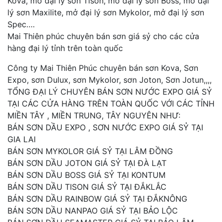
Kova, mở đại lý sơn Tison, mở đại lý sơn Boss, mở đại
lý sơn Maxilite, mở đại lý sơn Mykolor, mở đại lý sơn
Spec….
Mai Thiên phúc chuyên bán sơn giá sỷ cho các cửa
hàng đại lý tỉnh trên toàn quốc
Công ty Mai Thiên Phúc chuyên bán sơn Kova, Sơn
Expo, sơn Dulux, sơn Mykolor, sơn Joton, Sơn Jotun,,,,
TỔNG ĐẠI LÝ CHUYÊN BÁN SƠN NƯỚC EXPO GIÁ SỶ
TẠI CÁC CỬA HÀNG TRÊN TOÀN QUỐC VỚI CÁC TỈNH
MIỀN TÂY , MIỀN TRUNG, TÂY NGUYÊN NHƯ:
BÁN SƠN DẦU EXPO , SƠN NƯỚC EXPO GIÁ SỶ TẠI
GIA LAI
BÁN SƠN MYKOLOR GIÁ SỶ TẠI LÂM ĐỒNG
BÁN SƠN DẦU JOTON GIÁ SỶ TẠI ĐÀ LẠT
BÁN SƠN DẦU BOSS GIÁ SỶ TẠI KONTUM
BÁN SƠN DẦU TISON GIÁ SỶ TẠI ĐẮKLẮC
BÁN SƠN DẦU RAINBOW GIÁ SỶ TẠI ĐẮKNÔNG
BÁN SƠN DẦU NANPAO GIÁ SỶ TẠI BẢO LỘC