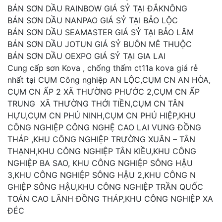
BÁN SƠN DẦU RAINBOW GIÁ SỶ TẠI ĐẮKNÔNG
BÁN SƠN DẦU NANPAO GIÁ SỶ TẠI BẢO LỘC
BÁN SƠN DẦU SEAMASTER GIÁ SỶ TẠI BẢO LÂM
BÁN SƠN DẦU JOTUN GIÁ SỶ BUÔN MÊ THUỘC
BÁN SƠN DẦU OEXPO GIÁ SỶ TẠI GIA LAI
Cung cấp sơn Kova , chống thấm ct11a kova giá rẻ
nhất tại CỤM Công nghiệp AN LỘC,CỤM CN AN HÒA,
CỤM CN ẤP 2 XÃ THƯỜNG PHƯỚC 2,CỤM CN ẤP
TRUNG XÃ THƯỜNG THỚI TIỀN,CỤM CN TÂN
HỰU,CỤM CN PHÚ NINH,CỤM CN PHÚ HIỆP,KHU
CÔNG NGHIỆP CÔNG NGHỆ CAO LAI VUNG ĐỒNG
THÁP ,KHU CÔNG NGHIỆP TRƯỜNG XUÂN – TÂN
THẠNH,KHU CÔNG NGHIỆP TÂN KIỀU,KHU CÔNG
NGHIỆP BA SAO, KHU CÔNG NGHIỆP SÔNG HẬU
3,KHU CÔNG NGHIỆP SÔNG HẬU 2,KHU CÔNG N
GHIỆP SÔNG HẬU,KHU CÔNG NGHIỆP TRẦN QUỐC
TOẢN CAO LÃNH ĐỒNG THÁP,KHU CÔNG NGHIỆP XA
ĐÉC