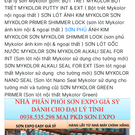
Đại lý sơn Mykolor gồm: BỘT TRÉT MYKOLOR BỘT
TRÉT MYKOLOR PUTTY INT & EXT ( Bột trét Mykolor
nội ngoại thất ) SƠN LÓT ÁNH KIM MYKOLOR SƠN
MYKOLOR PRIMER SHIMMER LOCK (sơn lót Mykolor
ánh kim nội & ngoại thất )
SƠN PHỦ
ÁNH KIM
MYKOLOR SƠN MYKOLOR SHIMMER LOOK (sơn phủ
Mykolor ánh kim nội & ngoại thất ) SƠN LÓT GỐC
NƯỚC MYKOLOR SƠN MYKOLOR ALKALI SEAL FOR
INT (Sơn lót nội thất Mykolor sử dụng cho tường mới)
SƠN MYKOLOR ALKALI SEAL FOR EXT (Sơn lót ngoại
thất Mykolor sử dụng cho tường mới) SƠN MYKOLOR
NANO SEAL (Sơn lót Nano Seal Mykolor sử dụng cho
tường mới và tường cũ) SƠN MYKOLOR GREEN
PRIMER (Sơn lót nội thất Mykolor Green)