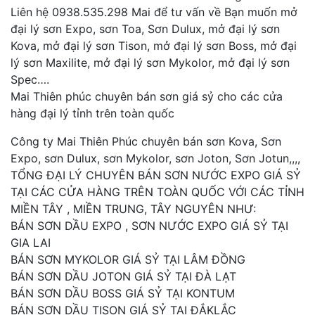
Liên hệ 0938.535.298 Mai để tư vấn về Bạn muốn mở
đại lý sơn Expo, sơn Toa, Sơn Dulux, mở đại lý sơn
Kova, mở đại lý sơn Tison, mở đại lý sơn Boss, mở đại
lý sơn Maxilite, mở đại lý sơn Mykolor, mở đại lý sơn
Spec….
Mai Thiên phúc chuyên bán sơn giá sỷ cho các cửa
hàng đại lý tỉnh trên toàn quốc
Công ty Mai Thiên Phúc chuyên bán sơn Kova, Sơn
Expo, sơn Dulux, sơn Mykolor, sơn Joton, Sơn Jotun,,,,
TỔNG ĐẠI LÝ CHUYÊN BÁN SƠN NƯỚC EXPO GIÁ SỶ
TẠI CÁC CỬA HÀNG TRÊN TOÀN QUỐC VỚI CÁC TỈNH
MIỀN TÂY , MIỀN TRUNG, TÂY NGUYÊN NHƯ:
BÁN SƠN DẦU EXPO , SƠN NƯỚC EXPO GIÁ SỶ TẠI
GIA LAI
BÁN SƠN MYKOLOR GIÁ SỶ TẠI LÂM ĐỒNG
BÁN SƠN DẦU JOTON GIÁ SỶ TẠI ĐÀ LẠT
BÁN SƠN DẦU BOSS GIÁ SỶ TẠI KONTUM
BÁN SƠN DẦU TISON GIÁ SỶ TẠI ĐẮKLẮC