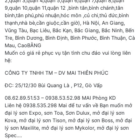
2,quận 3,quận 4,quận 5,quận 6,quận 7,quận 8,quận
9,quận 10,quận 11,quận 12 ,bình tân,bình chánh,tân
bình,tân phú,phú nhuận,hóc môn ,củ chi,thủ đức,bình
thạnh,nhà bè,cần giuộc,cần giờ), Hà Nội, An Giang,
Vũng Tàu, Bạc Liêu, Bắc Kạn, Bắc Giang, Bắc Ninh, Bến
Tre, Bình Dương, Bình Định, Bình Phước, Bình Thuận, Cà
Mau, CaoBẰNG
Muốn có giá rẻ phục vụ tận tình chu đáo vui lòng liên
hệ:
CÔNG TY TNHH TM – DV MAI THIÊN PHÚC
ĐC: 25/12/30 Bùi Quang Là , P12, Gò Vấp
08.62.89.51.53 – 0938.53.52.98 MAI Phòng KD
Liên hệ 0938.535.298 Mai để tư vấn về Bạn muốn mở
đại lý sơn Expo, sơn Toa, Sơn Dulux, mở đại lý sơn
Kova, mở đại lý sơn Tison, mở đại lý sơn Boss, mở đại
lý sơn Maxilite, mở đại lý sơn Mykolor, mở đại lý sơn
Spec….