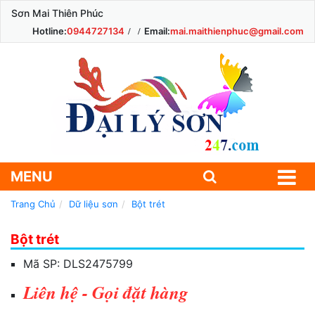
Sơn Mai Thiên Phúc
Hotline:
0944727134
Email:
mai.maithienphuc@gmail.com
MENU
Trang Chủ
Dữ liệu sơn
Bột trét
Bột trét
Mã SP:
DLS2475799
Liên hệ - Gọi đặt hàng