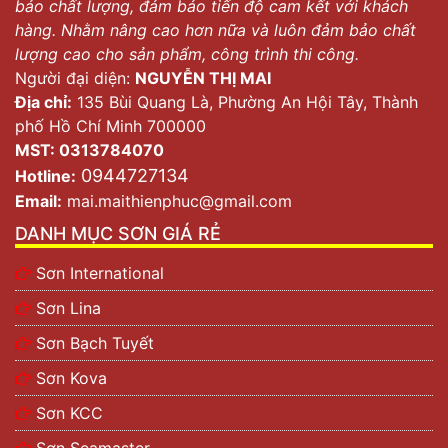
bảo chất lượng, đảm bảo tiến độ cam kết với khách
hàng. Nhằm nâng cao hơn nữa và luôn đảm bảo chất
lượng cao cho sản phẩm, công trình thi công.
Người đại diện:
NGUYỄN THỊ MAI
Địa chỉ:
135 Bùi Quang Là, Phường An Hội Tây, Thành
phố Hồ Chí Minh 700000
MST: 0313784070
0944727134
Hotline:
Email:
mai.maithienphuc@gmail.com
DANH MỤC SƠN GIÁ RẺ
Sơn International
Sơn Lina
Sơn Bạch Tuyết
Sơn Kova
Sơn KCC
Sơn Seamaster