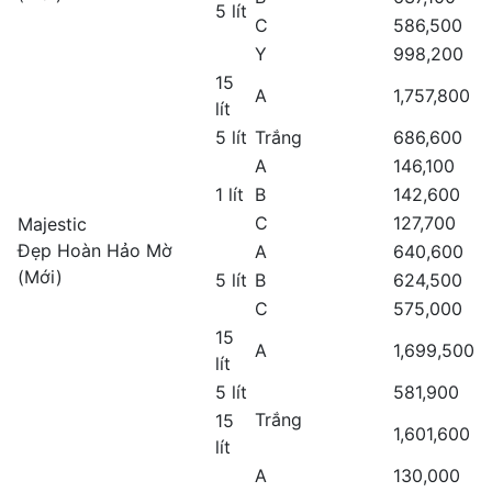
5 lít
C
586,500
Y
998,200
15
A
1,757,800
lít
5 lít
Trắng
686,600
A
146,100
1 lít
B
142,600
C
127,700
Majestic
Đẹp Hoàn Hảo Mờ
A
640,600
(Mới)
5 lít
B
624,500
C
575,000
15
A
1,699,500
lít
5 lít
581,900
Trắng
15
1,601,600
lít
A
130,000