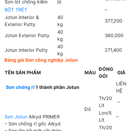
Sơn lót chống kiềm
lít
BỘT TRÉT
–
Jotun Interior &
40
377,200
Exterior Putty
kg
40
Jotun Exterior Putty
360,000
kg
40
Jotun Interior Putty
271,400
kg
Bảng giá Sơn công nghiệp Jotun
ĐÓNG
TÊN SẢN PHẨM
MÀU
GIÁ
GÓI
LIÊN
Sơn chống rỉ
1 thành phần Jotun
HỆ
Th/20
–
Lít
Đỏ
Lon/5
–
Sơn Jotun
Alkyd PRIMER
Lít
– Sơn chống rỉ gốc Alkyd
Th/20
– Sơn lên bề mặt sắt thép