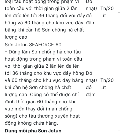
loại tàu hoạt động trong phạm vi
Đỏ
toàn cầu với thời gian giữa 2 lần
nhạt/
Th/20
–
lên đốc lên tới 36 tháng đối với đáy
đỏ
Lít
hông và 60 tháng cho khu vực đáy
đậm
bằng khi cần hệ Sơn chống hà chất
lượng cao
Sơn Jotun SEAFORCE 60
– Dùng làm Sơn chống hà cho tàu
hoạt động trong phạm vi toàn cầu
với thời gian giữa 2 lần lên đà lên
tới 36 tháng cho khu vực đáy hông
Đỏ
và 60 tháng cho khu vực đáy bằng
nhạt/
Th/20
–
khi cần hệ Sơn chống hà chất
đỏ
Lít
lượng cao. Cũng có thể được chỉ
đậm
định thời gian 60 tháng cho khu
vực mớn thay đổi (mạn chống
sóng) cho tàu thường xuyên hoạt
động không chứa hàng.
Dung môi pha Sơn Jotun
–