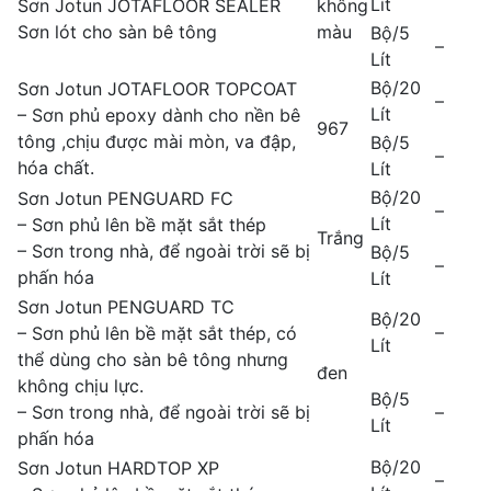
Lít
Sơn Jotun JOTAFLOOR SEALER
không
Sơn lót cho sàn bê tông
màu
Bộ/5
–
Lít
Bộ/20
Sơn Jotun JOTAFLOOR TOPCOAT
–
Lít
– Sơn phủ epoxy dành cho nền bê
967
tông ,chịu được mài mòn, va đập,
Bộ/5
–
hóa chất.
Lít
Bộ/20
Sơn Jotun PENGUARD FC
–
Lít
– Sơn phủ lên bề mặt sắt thép
Trắng
– Sơn trong nhà, để ngoài trời sẽ bị
Bộ/5
–
phấn hóa
Lít
Sơn Jotun PENGUARD TC
Bộ/20
–
– Sơn phủ lên bề mặt sắt thép, có
Lít
thể dùng cho sàn bê tông nhưng
đen
không chịu lực.
Bộ/5
– Sơn trong nhà, để ngoài trời sẽ bị
–
Lít
phấn hóa
Bộ/20
Sơn Jotun HARDTOP XP
–