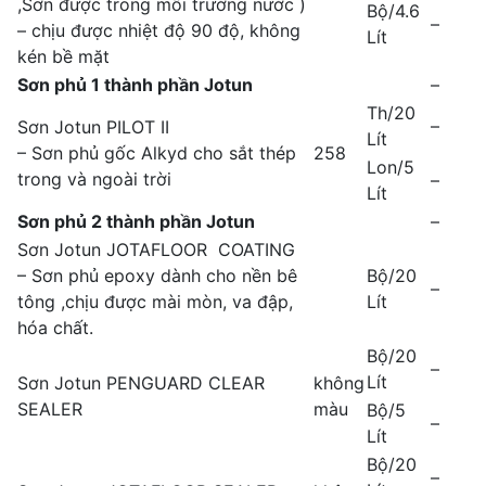
,Sơn được trong môi trường nước )
Bộ/4.6
–
– chịu được nhiệt độ 90 độ, không
Lít
kén bề mặt
Sơn phủ 1 thành phần Jotun
–
Th/20
–
Sơn Jotun PILOT II
Lít
– Sơn phủ gốc Alkyd cho sắt thép
258
Lon/5
trong và ngoài trời
–
Lít
Sơn phủ 2 thành phần Jotun
–
Sơn Jotun JOTAFLOOR COATING
– Sơn phủ epoxy dành cho nền bê
Bộ/20
–
tông ,chịu được mài mòn, va đập,
Lít
hóa chất.
Bộ/20
–
Lít
Sơn Jotun PENGUARD CLEAR
không
SEALER
màu
Bộ/5
–
Lít
Bộ/20
–