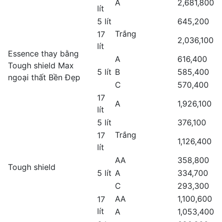
A
2,681,800
lít
5 lít
645,200
Trắng
17
2,036,100
lít
Essence thay bằng
A
616,400
Tough shield Max
5 lít
B
585,400
ngoại thất Bền Đẹp
C
570,400
17
A
1,926,100
lít
5 lít
376,100
Trắng
17
1,126,400
lít
AA
358,800
Tough shield
5 lít
A
334,700
C
293,300
AA
1,100,600
17
lít
A
1,053,400