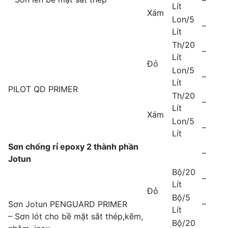
–
Lít
Xám
Lon/5
–
Lít
Th/20
–
Lít
Đỏ
Lon/5
–
Lít
PILOT QD PRIMER
Th/20
–
Lít
Xám
Lon/5
–
Lít
Sơn chống rỉ epoxy 2 thành phần
–
Jotun
Bộ/20
–
Lít
Đỏ
Bộ/5
–
Sơn Jotun PENGUARD PRIMER
Lít
– Sơn lót cho bề mặt sắt thép,kẽm,
Bộ/20