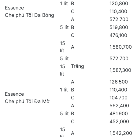
1 lít
B
120,800
Essence
C
110,400
Che phủ Tối Đa Bóng
A
572,700
5 lít
B
519,800
C
476,100
15
A
1,580,700
lít
5 lít
572,700
Trắng
15
1,587,300
lít
A
126,500
1 lít
B
110,400
Essence
C
104,700
Che phủ Tối Đa Mờ
A
562,400
5 lít
B
481,900
C
452,000
15
A
1,542,200
lít