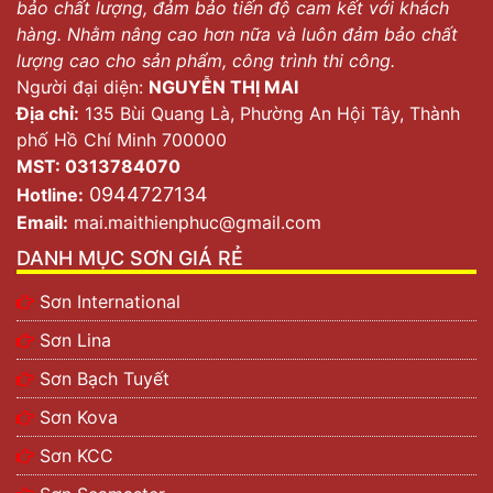
bảo chất lượng, đảm bảo tiến độ cam kết với khách
hàng. Nhằm nâng cao hơn nữa và luôn đảm bảo chất
lượng cao cho sản phẩm, công trình thi công.
Người đại diện:
NGUYỄN THỊ MAI
Địa chỉ:
135 Bùi Quang Là, Phường An Hội Tây, Thành
phố Hồ Chí Minh 700000
MST: 0313784070
0944727134
Hotline:
Email:
mai.maithienphuc@gmail.com
DANH MỤC SƠN GIÁ RẺ
Sơn International
Sơn Lina
Sơn Bạch Tuyết
Sơn Kova
Sơn KCC