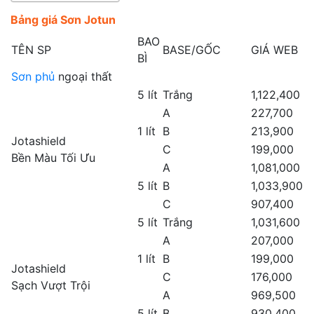
Bảng giá Sơn Jotun
BAO
TÊN SP
BASE/GỐC
GIÁ WEB
BÌ
Sơn phủ
ngoại thất
5 lít
Trắng
1,122,400
A
227,700
1 lít
B
213,900
Jotashield
C
199,000
Bền Màu Tối Ưu
A
1,081,000
5 lít
B
1,033,900
C
907,400
5 lít
Trắng
1,031,600
A
207,000
1 lít
B
199,000
Jotashield
C
176,000
Sạch Vượt Trội
A
969,500
5 lít
B
930,400