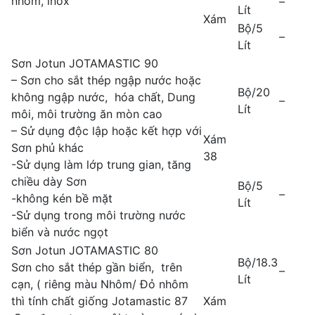
nhôm, inox
–
Lít
Xám
Bộ/5
–
Lít
Sơn Jotun JOTAMASTIC 90
– Sơn cho sắt thép ngập nước hoặc
Bộ/20
không ngập nước, hóa chất, Dung
–
Lít
môi, môi trường ăn mòn cao
– Sử dụng độc lập hoặc kết hợp với
Xám
Sơn phủ khác
38
-Sử dụng làm lớp trung gian, tăng
chiều dày Sơn
Bộ/5
–
-không kén bề mặt
Lít
-Sử dụng trong môi trường nước
biển và nước ngọt
Sơn Jotun JOTAMASTIC 80
Bộ/18.3
Sơn cho sắt thép gần biển, trên
–
Lít
cạn, ( riêng màu Nhôm/ Đỏ nhôm
thì tính chất giống Jotamastic 87
Xám