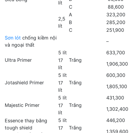
lít
C
88,600
A
323,200
2,5
B
285,200
lít
C
251,900
Sơn lót
chống kiềm nội
–
và ngoại thất
5 lít
633,700
Ultra Primer
Trắng
17
1,906,300
lít
5 lít
600,300
Jotashield Primer
Trắng
17
1,805,100
lít
5 lít
431,300
Majestic Primer
Trắng
17
1,302,400
lít
5 lít
446,200
Essence thay bằng
tough shield
Trắng
17
1,359,600