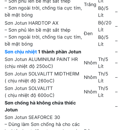
Lít
– Sơn phủ lên bề mặt sắt thép
Trắng
– Sơn ngoài trời, chống tia cực tím,
Bộ/5
–
bề mặt bóng
Lít
Bộ/20
Sơn Jotun HARDTOP AX
–
Lít
– Sơn phủ lên bề mặt sắt thép
Đen
– Sơn ngoài trời, chống tia cực tím,
Bộ/5
–
bề mặt bóng
Lít
Sơn chịu nhiệt
1 thành phần Jotun
–
Sơn Jotun ALUMINIUM PAINT HR
Th/5
Nhôm
–
(chịu nhiệt độ 250oC)
Lít
Sơn Jotun SOLVALITT MIDTHERM
Th/5
Nhôm
–
( chịu nhiệt độ 260oC)
Lít
Sơn Jotun SOLVALITT
Th/5
Nhôm
–
( chịu nhiệt độ 600oC)
Lít
Sơn chống hà không chứa thiếc
–
Jotun
Sơn Jotun SEAFORCE 30
– Dùng làm Sơn chống hà cho các