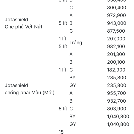
C
800,400
A
972,900
Jotashield
5 lít
B
943,000
Che phủ Vết Nứt
C
877,500
1 lít
207,000
Trắng
5 lít
982,100
A
201,300
B
200,100
1 lít
C
182,900
BY
235,800
Jotashield
GY
235,800
chống phai Màu (Mới)
A
955,700
B
932,700
5 lít
C
803,900
BY
1,040,800
GY
1,040,800
15