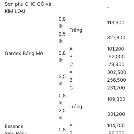
Sơn phủ CHO GỖ và
–
KIM LOẠI
0,8
113,900
lít
Trắng
2,5
327,800
lít
A
101,200
0,8
Gardex Bóng Mờ
B
92,000
lít
C
79,400
A
302,500
2,5
B
256,500
lít
C
231,200
0,8
109,300
lít
Trắng
2,5
331,200
lít
A
104,700
Essence
0,8
B
96,600
Siêu Bóng