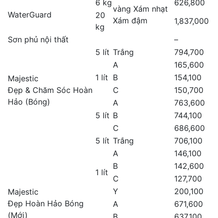
6 kg
626,800
vàng Xám nhạt
WaterGuard
20
Xám đậm
1,837,000
kg
Sơn phủ nội thất
–
5 lít
Trắng
794,700
A
165,600
1 lít
B
154,100
Majestic
Đẹp & Chăm Sóc Hoàn
C
150,700
Hảo (Bóng)
A
763,600
5 lít
B
744,100
C
686,600
5 lít
Trắng
706,100
A
146,100
B
142,600
1 lít
C
127,700
Y
200,100
Majestic
Đẹp Hoàn Hảo Bóng
A
671,600
(Mới)
B
637,100