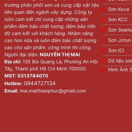
trường phân phối sơn và cung cấp vật liệu
Sơn Kova
liên quan đến ngành xây dựng. Công ty
luôn cam kết chỉ cung cấp những sản
Sơn KCC
phẩm đảm bảo chất lượng, đảm bảo tiến
Sơn Seama
độ cam kết với khách hàng. Nhằm nâng
Sơn Jotun
cao hơn nữa và luôn đảm bảo chất lượng
cao cho sản phẩm, công trình thi công.
Sơn ICI
Người đại diện:
NGUYỄN THỊ MAI
Dữ liệu sơ
Địa chỉ:
135 Bùi Quang Là, Phường An Hội
Tây, Thành phố Hồ Chí Minh 700000
Hình Ảnh 
MST: 0313784070
0944727134
Hotline:
Email:
mai.maithienphuc@gmail.com