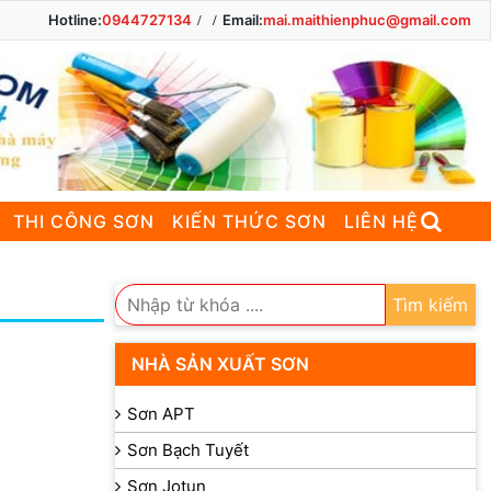
Hotline:
0944727134
Email:
mai.maithienphuc@gmail.com
THI CÔNG SƠN
KIẾN THỨC SƠN
LIÊN HỆ
Tìm kiếm
NHÀ SẢN XUẤT SƠN
Sơn APT
Sơn Bạch Tuyết
Sơn Jotun