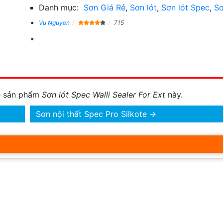
Danh mục:
Sơn Giá Rẻ
,
Sơn lót
,
Sơn lót Spec
,
S
Vu Nguyen
715
về sản phẩm
Sơn lót Spec Walli Sealer For Ext
này.
Sơn nội thất Spec Pro Silkote
→