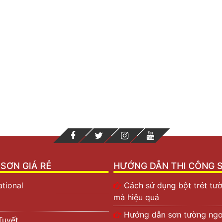
SƠN GIÁ RẺ
HƯỚNG DẪN THI CÔNG 
ational
Cách sử dụng bột trét tư
mà hiệu quả
Hướng dẫn sơn tường ngoà
Tuyết