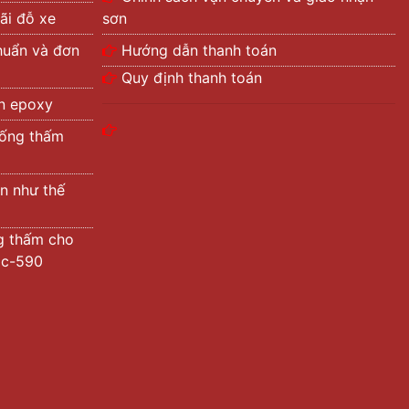
ãi đỗ xe
sơn
huẩn và đơn
Hướng dẫn thanh toán
Quy định thanh toán
àn epoxy
hống thấm
n như thế
g thấm cho
tic-590