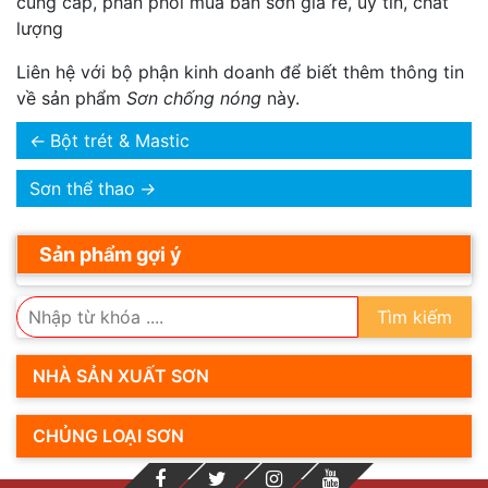
cung cấp, phân phối mua bán sơn giá rẽ, úy tín, chất
lượng
Liên hệ với bộ phận kinh doanh để biết thêm thông tin
về sản phẩm
Sơn chống nóng
này.
←
Bột trét & Mastic
Sơn thể thao
→
Sản phẩm gợi ý
Tìm kiếm
NHÀ SẢN XUẤT SƠN
CHỦNG LOẠI SƠN