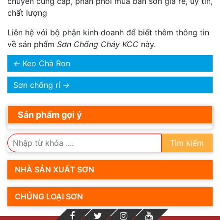
chuyên cung cấp, phân phối mua bán sơn giá rẽ, úy tín,
chất lượng
Liên hệ với bộ phận kinh doanh để biết thêm thông tin
về sản phẩm
Sơn Chống Cháy KCC
này.
←
Keo Chà Ron
Sơn chống rỉ
→
Sản phẩm gợi ý
Tìm kiếm
NHÀ SẢN XUẤT SƠN
CHỦNG LOẠI SƠN